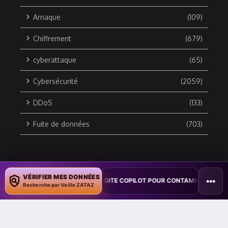
Arnaque
(109)
Chiffrement
(679)
cyberattaque
(65)
Cybersécurité
(2059)
DDoS
(133)
Fuite de données
(703)
Copyright © 2010 / 2026 DATA SECURITY BREACH - Groupe
VÉRIFIER MES DONNÉES
•••
 : UN VER WORD EXPLOITE COPILOT POUR CONTAMINER DES DOCUMENTS
ZATAZ Média
Recherche par Veille ZATAZ