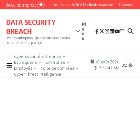
Aller au contenu
Actu entreprise
MyPhoto : une base de 16 272 clients exposée
Comment deven
DATA SECURITY
M
e
BREACH
n
u
Petites entreprises, grandes menaces : restez
informés, restez protégés
Cybersécurité entreprise
10 août 2026
Escroquerie
Entreprise
7:57:48 AM
Employés
Fuite de données
Cyber Threat Intelligence