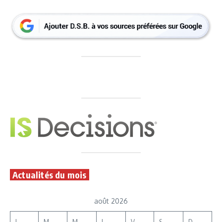
Actualités du mois
août 2026
L
M
M
J
V
S
D