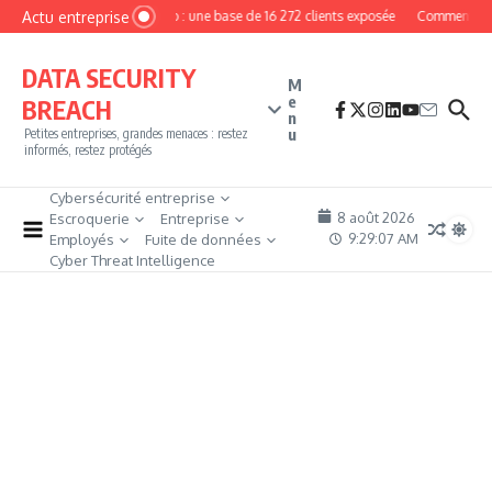
Aller au contenu
Actu entreprise
MyPhoto : une base de 16 272 clients exposée
Comment deven
DATA SECURITY
M
e
BREACH
n
u
Petites entreprises, grandes menaces : restez
informés, restez protégés
Cybersécurité entreprise
8 août 2026
Escroquerie
Entreprise
9:29:08 AM
Employés
Fuite de données
Cyber Threat Intelligence