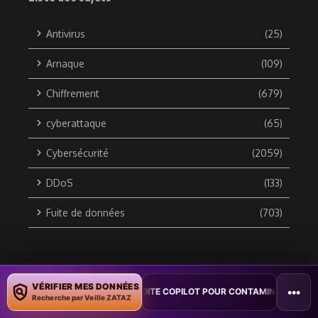
Antivirus
(25)
Arnaque
(109)
Chiffrement
(679)
cyberattaque
(65)
Cybersécurité
(2059)
DDoS
(133)
Fuite de données
(703)
Copyright © 2010 / 2026 DATA SECURITY BREACH - Groupe
VÉRIFIER MES DONNÉES
•••
 : UN VER WORD EXPLOITE COPILOT POUR CONTAMINER DES DOCUMENTS
ZATAZ Média
Recherche par Veille ZATAZ