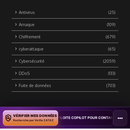
Antivirus
(25)
Arnaque
(109)
Chiffrement
(679)
cyberattaque
(65)
Cybersécurité
(2059)
DDoS
(133)
Fuite de données
(703)
Copyright © 2010 / 2026 DATA SECURITY BREACH - Groupe
VÉRIFIER MES DONNÉES
•••
ON : UN VER WORD EXPLOITE COPILOT POUR CONTAMINER DES DOCUMEN
ZATAZ Média
Recherche par Veille ZATAZ