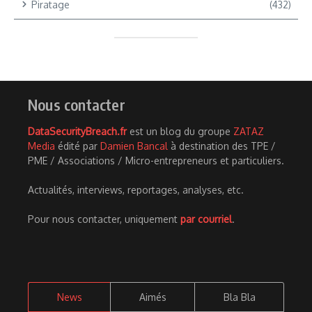
Piratage
(432)
Nous contacter
DataSecurityBreach.fr
est un blog du groupe
ZATAZ
Media
édité par
Damien Bancal
à destination des TPE /
PME / Associations / Micro-entrepreneurs et particuliers.
Actualités, interviews, reportages, analyses, etc.
Pour nous contacter, uniquement
par courriel
.
News
Aimés
Bla Bla