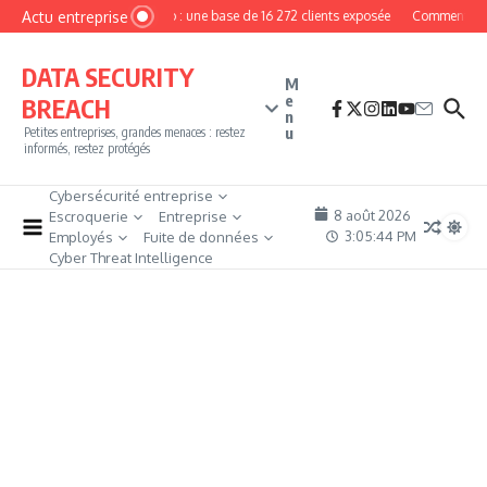
Aller au contenu
Actu entreprise
MyPhoto : une base de 16 272 clients exposée
Comment deven
DATA SECURITY
M
e
BREACH
n
u
Petites entreprises, grandes menaces : restez
informés, restez protégés
Cybersécurité entreprise
8 août 2026
Escroquerie
Entreprise
3:05:45 PM
Employés
Fuite de données
Cyber Threat Intelligence