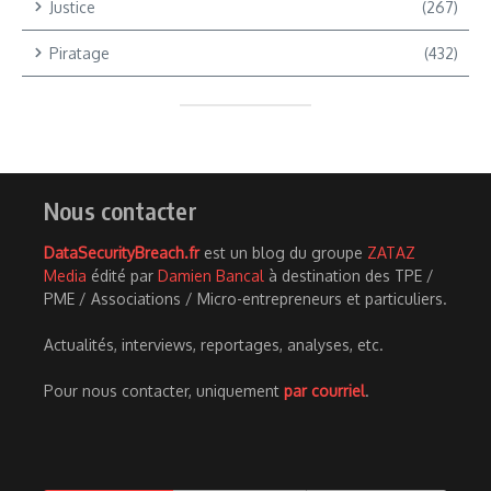
Justice
(267)
Piratage
(432)
Nous contacter
DataSecurityBreach.fr
est un blog du groupe
ZATAZ
Media
édité par
Damien Bancal
à destination des TPE /
PME / Associations / Micro-entrepreneurs et particuliers.
Actualités, interviews, reportages, analyses, etc.
Pour nous contacter, uniquement
par courriel
.