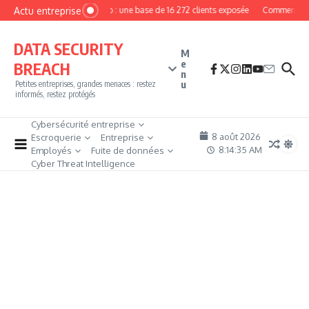
Aller au contenu
Actu entreprise
MyPhoto : une base de 16 272 clients exposée
Comment deven
DATA SECURITY
M
e
BREACH
n
u
Petites entreprises, grandes menaces : restez
informés, restez protégés
Cybersécurité entreprise
8 août 2026
Escroquerie
Entreprise
8:14:36 AM
Employés
Fuite de données
Cyber Threat Intelligence