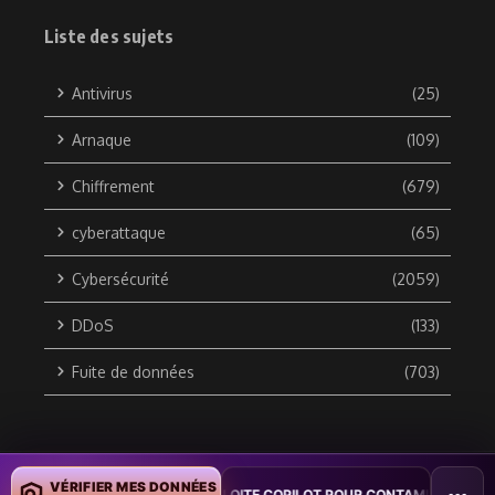
Liste des sujets
Antivirus
(25)
Arnaque
(109)
Chiffrement
(679)
cyberattaque
(65)
Cybersécurité
(2059)
DDoS
(133)
Fuite de données
(703)
Copyright © 2010 / 2026 DATA SECURITY BREACH - Groupe
VÉRIFIER MES DONNÉES
N : UN VER WORD EXPLOITE COPILOT POUR CONTAMINER DES DOCUMENT