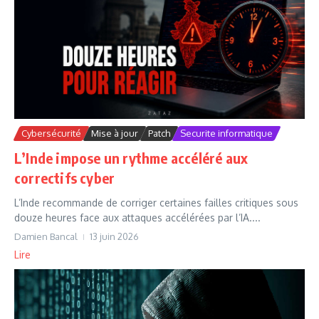
Cybersécurité
Mise à jour
Patch
Securite informatique
L’Inde impose un rythme accéléré aux
correctifs cyber
L’Inde recommande de corriger certaines failles critiques sous
douze heures face aux attaques accélérées par l’IA....
Damien Bancal
13 juin 2026
Lire