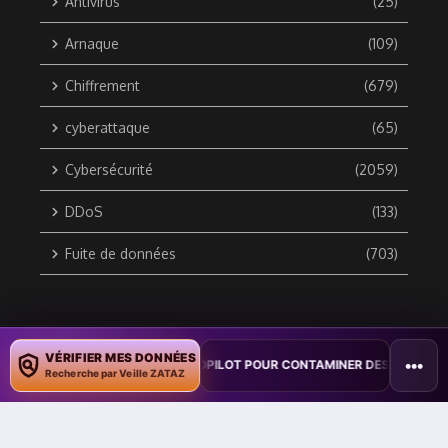
Antivirus
(25)
Arnaque
(109)
Chiffrement
(679)
cyberattaque
(65)
Cybersécurité
(2059)
DDoS
(133)
Fuite de données
(703)
Copyright © 2010 / 2026 DATA SECURITY BREACH - Groupe
VÉRIFIER MES DONNÉES
•••
 VER WORD EXPLOITE COPILOT POUR CONTAMINER DES DOCUMENTS
•
ZATAZ Média
Recherche par Veille ZATAZ