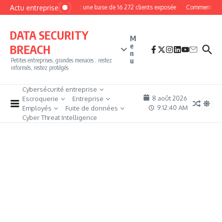
Aller au contenu
Actu entreprise
MyPhoto : une base de 16 272 clients exposée
Comment deveni
DATA SECURITY
M
e
BREACH
n
u
Petites entreprises, grandes menaces : restez
informés, restez protégés
Cybersécurité entreprise
8 août 2026
Escroquerie
Entreprise
9:12:41 AM
Employés
Fuite de données
Cyber Threat Intelligence