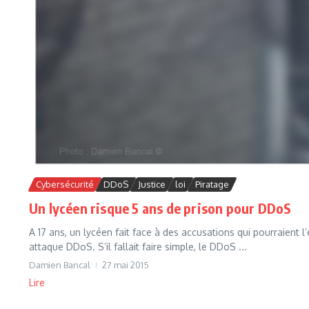
Cybersécurité
DDoS
Justice
loi
Piratage
Un lycéen risque 5 ans de prison pour DDoS
A 17 ans, un lycéen fait face à des accusations qui pourraient l
attaque DDoS. S’il fallait faire simple, le DDoS ...
Damien Bancal
27 mai 2015
Lire