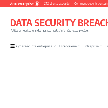
Aller au contenu
Actu entreprise
MyPhoto : une base de 16 272 clients exposée
Comment devenir pentester sans br
DATA SECURITY BREAC
Petites entreprises, grandes menaces : restez informés, restez protégés
Cybersécurité entreprise
Escroquerie
Entreprise
E