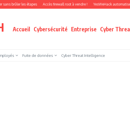
ûler les étapes
Accès firewall root à vendre !
YesWeHack automatise le pentes
H
Accueil
Cybersécurité
Entreprise
Cyber Threat
mployés
Fuite de données
Cyber Threat Intelligence