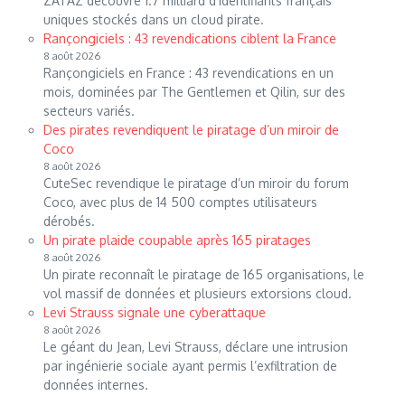
ZATAZ découvre 1.7 milliard d’identifiants français
uniques stockés dans un cloud pirate.
Rançongiciels : 43 revendications ciblent la France
8 août 2026
Rançongiciels en France : 43 revendications en un
mois, dominées par The Gentlemen et Qilin, sur des
secteurs variés.
Des pirates revendiquent le piratage d’un miroir de
Coco
8 août 2026
CuteSec revendique le piratage d’un miroir du forum
Coco, avec plus de 14 500 comptes utilisateurs
dérobés.
Un pirate plaide coupable après 165 piratages
8 août 2026
Un pirate reconnaît le piratage de 165 organisations, le
vol massif de données et plusieurs extorsions cloud.
Levi Strauss signale une cyberattaque
8 août 2026
Le géant du Jean, Levi Strauss, déclare une intrusion
par ingénierie sociale ayant permis l’exfiltration de
données internes.