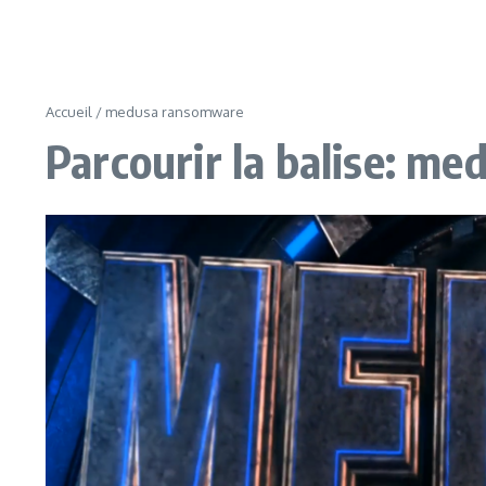
Accueil
/
medusa ransomware
Parcourir la balise: m