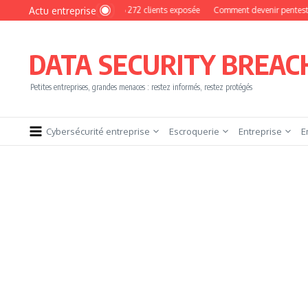
Aller au contenu
Actu entreprise
MyPhoto : une base de 16 272 clients exposée
Comment devenir pentester sans br
DATA SECURITY BREAC
Petites entreprises, grandes menaces : restez informés, restez protégés
Cybersécurité entreprise
Escroquerie
Entreprise
E