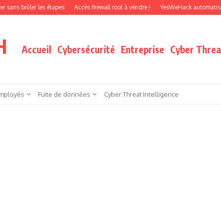
ûler les étapes
Accès firewall root à vendre !
YesWeHack automatise le pentes
H
Accueil
Cybersécurité
Entreprise
Cyber Threat
mployés
Fuite de données
Cyber Threat Intelligence