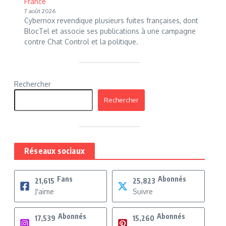
France
7 août 2026
Cybernox revendique plusieurs fuites françaises, dont
BlocTel et associe ses publications à une campagne
contre Chat Control et la politique.
Rechercher
Rechercher
Réseaux sociaux
Fans
Abonnés
21,615
25,823
J'aime
Suivre
Abonnés
Abonnés
17,539
15,260