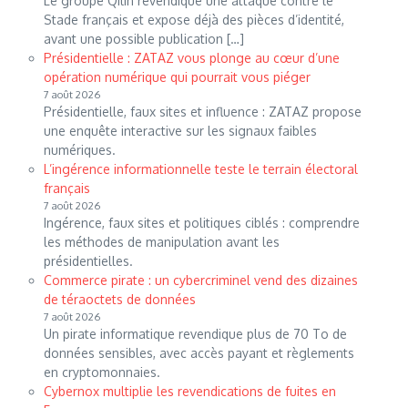
Le groupe Qilin revendique une attaque contre le
Stade français et expose déjà des pièces d’identité,
avant une possible publication […]
Présidentielle : ZATAZ vous plonge au cœur d’une
opération numérique qui pourrait vous piéger
7 août 2026
Présidentielle, faux sites et influence : ZATAZ propose
une enquête interactive sur les signaux faibles
numériques.
L’ingérence informationnelle teste le terrain électoral
français
7 août 2026
Ingérence, faux sites et politiques ciblés : comprendre
les méthodes de manipulation avant les
présidentielles.
Commerce pirate : un cybercriminel vend des dizaines
de téraoctets de données
7 août 2026
Un pirate informatique revendique plus de 70 To de
données sensibles, avec accès payant et règlements
en cryptomonnaies.
Cybernox multiplie les revendications de fuites en