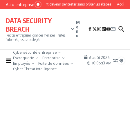
Aller au contenu
Actu entreprise
Comment devenir pentester sans brûler les étapes
Accès fire
DATA SECURITY
M
e
BREACH
n
u
Petites entreprises, grandes menaces : restez
informés, restez protégés
Cybersécurité entreprise
6 août 2026
Escroquerie
Entreprise
10:05:14 AM
Employés
Fuite de données
Cyber Threat Intelligence