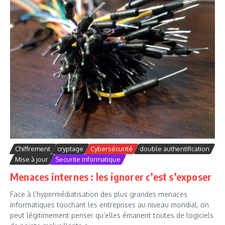
Chiffrement
cryptage
Cybersécurité
double authentification
Mise à jour
Securite informatique
Menaces internes : les ignorer c’est s’exposer
Face à l’hypermédiatisation des plus grandes menaces
informatiques touchant les entreprises au niveau mondial, on
peut légitimement penser qu’elles émanent toutes de logiciels