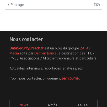
Piratage
(432)
Nous contacter
DataSecurityBreach.fr
est un blog du groupe
ZATAZ
Media
édité par
Damien Bancal
à destination des TPE /
PME / Associations / Micro-entrepreneurs et particuliers.
Actualités, interviews, reportages, analyses, etc.
Pour nous contacter, uniquement
par courriel
.
News
Aimés
Bla Bla