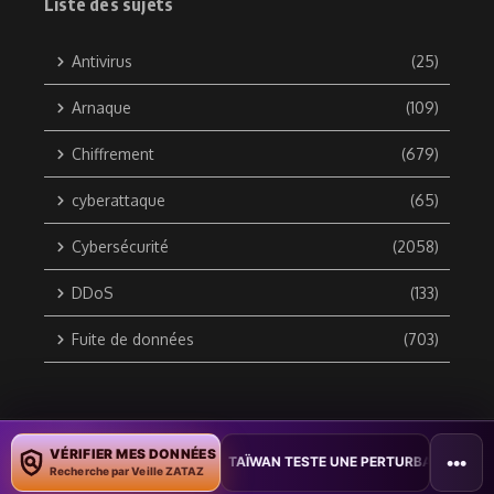
Liste des sujets
Antivirus
(25)
Arnaque
(109)
Chiffrement
(679)
cyberattaque
(65)
Cybersécurité
(2058)
DDoS
(133)
Fuite de données
(703)
Copyright © 2010 / 2026 DATA SECURITY BREACH - Groupe
VÉRIFIER MES DONNÉES
•••
S DOCUMENTS
•
TAÏWAN TESTE UNE PERTURBATION MASSIVE DE L’I
ZATAZ Média
Recherche par Veille ZATAZ