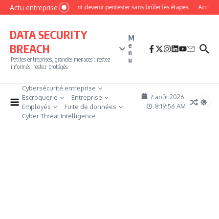
Aller au contenu
Actu entreprise
Comment devenir pentester sans brûler les étapes
Accès fir
DATA SECURITY
M
e
BREACH
n
u
Petites entreprises, grandes menaces : restez
informés, restez protégés
Cybersécurité entreprise
7 août 2026
Escroquerie
Entreprise
8:19:56 AM
Employés
Fuite de données
Cyber Threat Intelligence