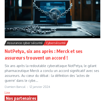
Assurance cyber sécurité
Cybersécurité
NotPetya, six ans après : Merck et ses
assureurs trouvent un accord !
Six ans après la redoutable cyberattaque NotPetya, le géant
pharmaceutique Merck a conclu un accord significatif avec ses
assureurs. Au cœur du débat : la définition des 'actes de
guerre' dans le cybe...
Damien Bancal
12 janvier 2024
Lire
Nos partenaires