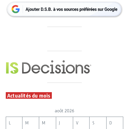
Actualités du mois
août 2026
L
M
M
J
V
S
D