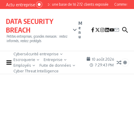
Aller au contenu
Actu entreprise
MyPhoto : une base de 16 272 clients exposée
Comment deven
DATA SECURITY
M
e
BREACH
n
u
Petites entreprises, grandes menaces : restez
informés, restez protégés
Cybersécurité entreprise
10 août 2026
Escroquerie
Entreprise
7:29:43 PM
Employés
Fuite de données
Cyber Threat Intelligence