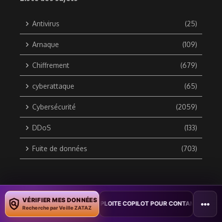
Antivirus
(25)
Arnaque
(109)
Chiffrement
(679)
cyberattaque
(65)
Cybersécurité
(2059)
DDoS
(133)
Fuite de données
(703)
Copyright © 2010 / 2026 DATA SECURITY BREACH - Groupe
VÉRIFIER MES DONNÉES
•••
N : UN VER WORD EXPLOITE COPILOT POUR CONTAMINER DES DOCUMEN
ZATAZ Média
Recherche par Veille ZATAZ