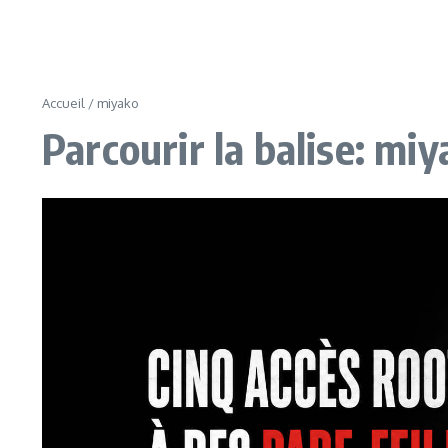
Accueil
/
miyako
Parcourir la balise: mi