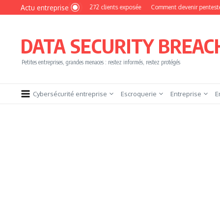
Aller au contenu
Actu entreprise
MyPhoto : une base de 16 272 clients exposée
Comment devenir pentester sans b
DATA SECURITY BREAC
Petites entreprises, grandes menaces : restez informés, restez protégés
Cybersécurité entreprise
Escroquerie
Entreprise
E