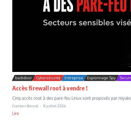
backdoor
Cybersécurité
Entreprise
Espionnage Spy
Securi
Accès firewall root à vendre !
Cinq accès root à des pare-feu Linux sont proposés par miyako,
Damien Bancal
8 juillet 2026
Lire