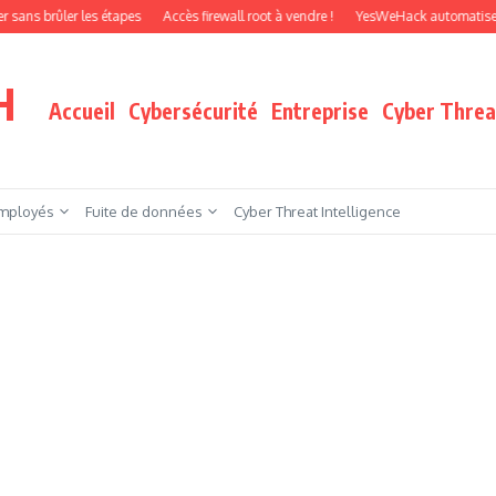
rûler les étapes
Accès firewall root à vendre !
YesWeHack automatise le pente
H
Accueil
Cybersécurité
Entreprise
Cyber Threat
mployés
Fuite de données
Cyber Threat Intelligence