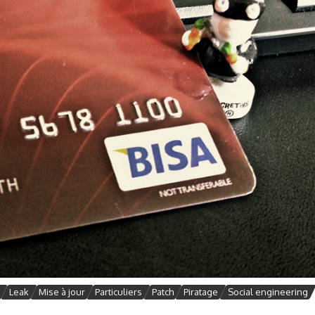
Leak
Mise à jour
Particuliers
Patch
Piratage
Social engineering