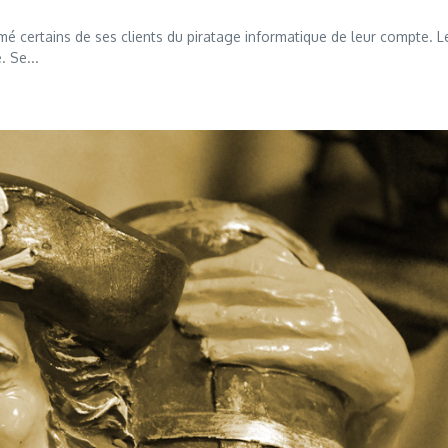
mé certains de ses clients du piratage informatique de leur compte. L
. Se...