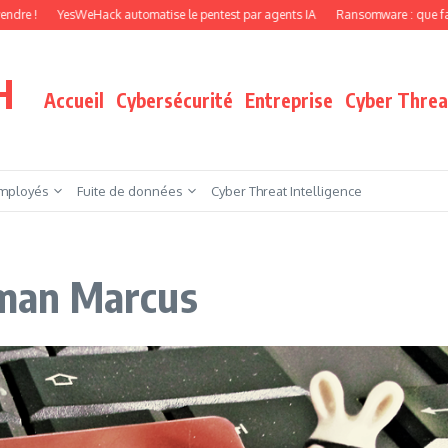
sWeHack automatise le pentest par agents IA
Ransomware : que faire quand vos f
H
Accueil
Cybersécurité
Entreprise
Cyber Threat
mployés
Fuite de données
Cyber Threat Intelligence
eiman Marcus