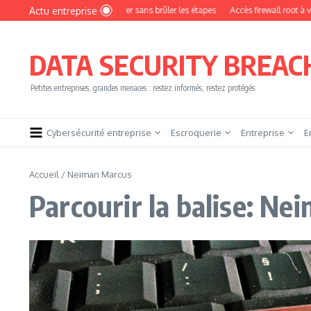
Aller au contenu
Actu entreprise
nt devenir pentester sans brûler les étapes
Accès firewall root à vendre !
Ye
DATA SECURITY BREAC
Petites entreprises, grandes menaces : restez informés, restez protégés
Cybersécurité entreprise
Escroquerie
Entreprise
E
Accueil
/
Neiman Marcus
Parcourir la balise: N