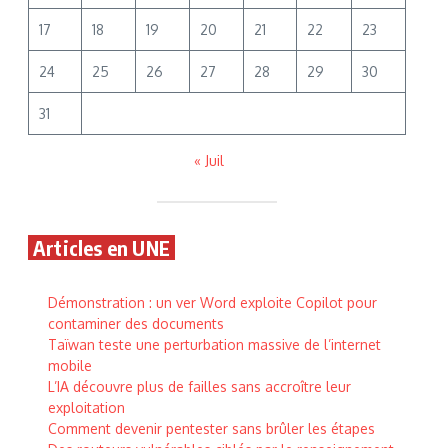
17
18
19
20
21
22
23
24
25
26
27
28
29
30
31
« Juil
Articles en UNE
Démonstration : un ver Word exploite Copilot pour
contaminer des documents
Taïwan teste une perturbation massive de l’internet
mobile
L’IA découvre plus de failles sans accroître leur
exploitation
Comment devenir pentester sans brûler les étapes