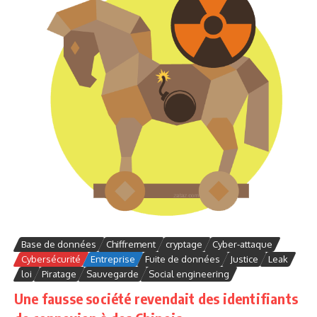
Base de données
Chiffrement
cryptage
Cyber-attaque
Cybersécurité
Entreprise
Fuite de données
Justice
Leak
loi
Piratage
Sauvegarde
Social engineering
Une fausse société revendait des identifiants