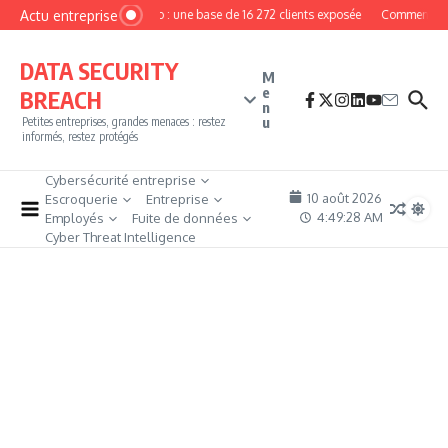
Aller au contenu
Actu entreprise
MyPhoto : une base de 16 272 clients exposée
Comment deven
DATA SECURITY
M
e
BREACH
n
u
Petites entreprises, grandes menaces : restez
informés, restez protégés
Cybersécurité entreprise
10 août 2026
Escroquerie
Entreprise
4:49:28 AM
Employés
Fuite de données
Cyber Threat Intelligence