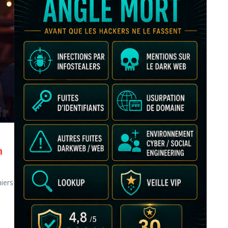
n
miers