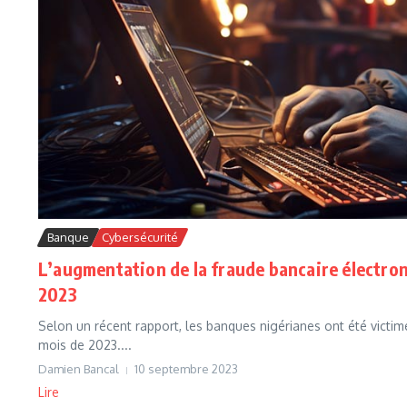
Banque
Cybersécurité
L’augmentation de la fraude bancaire électroni
2023
Selon un récent rapport, les banques nigérianes ont été victime
mois de 2023....
Damien Bancal
10 septembre 2023
Lire