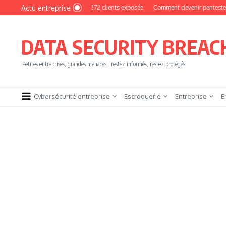
Aller au contenu
Actu entreprise
Photo : une base de 16 272 clients exposée
Comment devenir pentester sans brûl
DATA SECURITY BREAC
Petites entreprises, grandes menaces : restez informés, restez protégés
Cybersécurité entreprise
Escroquerie
Entreprise
E