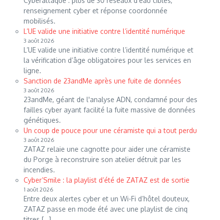
Cyberattaque : plus de 30 réseaux d’eau ciblés,
renseignement cyber et réponse coordonnée
mobilisés.
L’UE valide une initiative contre l’identité numérique
3 août 2026
L’UE valide une initiative contre l’identité numérique et
la vérification d’âge obligatoires pour les services en
ligne.
Sanction de 23andMe après une fuite de données
3 août 2026
23andMe, géant de l'analyse ADN, condamné pour des
failles cyber ayant facilité la fuite massive de données
génétiques.
Un coup de pouce pour une céramiste qui a tout perdu
3 août 2026
ZATAZ relaie une cagnotte pour aider une céramiste
du Porge à reconstruire son atelier détruit par les
incendies.
Cyber’Smile : la playlist d’été de ZATAZ est de sortie
1 août 2026
Entre deux alertes cyber et un Wi-Fi d’hôtel douteux,
ZATAZ passe en mode été avec une playlist de cinq
titres […]