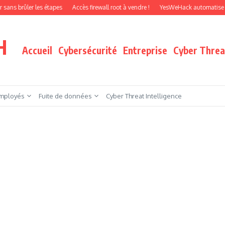
er les étapes
Accès firewall root à vendre !
YesWeHack automatise le pentest
H
Accueil
Cybersécurité
Entreprise
Cyber Threat
mployés
Fuite de données
Cyber Threat Intelligence