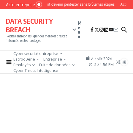
Aller au contenu
Actu entreprise
Comment devenir pentester sans brûler les étapes
Accès fir
DATA SECURITY
M
e
BREACH
n
u
Petites entreprises, grandes menaces : restez
informés, restez protégés
Cybersécurité entreprise
6 août 2026
Escroquerie
Entreprise
5:24:56 PM
Employés
Fuite de données
Cyber Threat Intelligence