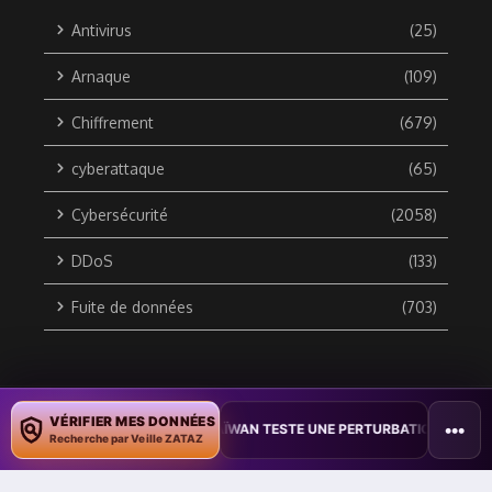
Antivirus
(25)
Arnaque
(109)
Chiffrement
(679)
cyberattaque
(65)
Cybersécurité
(2058)
DDoS
(133)
Fuite de données
(703)
Copyright © 2010 / 2026 DATA SECURITY BREACH - Groupe
VÉRIFIER MES DONNÉES
•••
DOCUMENTS
•
TAÏWAN TESTE UNE PERTURBATION MASSIVE DE L’INT
ZATAZ Média
Recherche par Veille ZATAZ