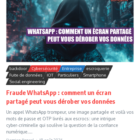
backdoor
Cybersécurité
Entreprise
escroquerie
Fuite de données
IOT
Particuliers
Smartphone
Social engineering
Fraude WhatsApp : comment un écran
partagé peut vous dérober vos données
Un appel WhatsApp trompeur, une image partagée et voilà vos
mots de passe et OTP livrés aux escrocs : une intrigue
cyber‑criminelle qui soulève la question de la confiance
numérique....
Damien Bancal
18 août 2025