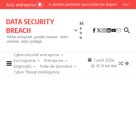
Aller au contenu
Actu entreprise
Comment devenir pentester sans brûler les étapes
Accès fir
DATA SECURITY
M
e
BREACH
n
u
Petites entreprises, grandes menaces : restez
informés, restez protégés
Cybersécurité entreprise
7 août 2026
Escroquerie
Entreprise
10:31:45 AM
Employés
Fuite de données
Cyber Threat Intelligence