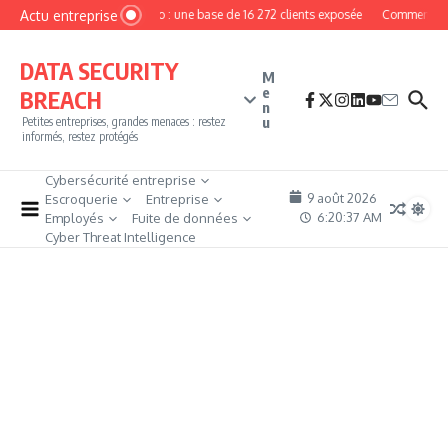
Aller au contenu
Actu entreprise
MyPhoto : une base de 16 272 clients exposée
Comment deven
DATA SECURITY
M
e
BREACH
n
u
Petites entreprises, grandes menaces : restez
informés, restez protégés
Cybersécurité entreprise
9 août 2026
Escroquerie
Entreprise
6:20:38 AM
Employés
Fuite de données
Cyber Threat Intelligence