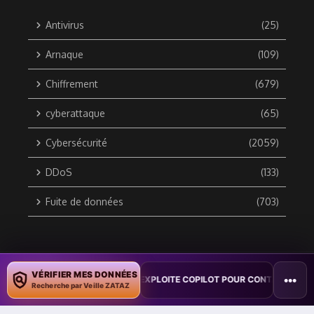
Antivirus
(25)
Arnaque
(109)
Chiffrement
(679)
cyberattaque
(65)
Cybersécurité
(2059)
DDoS
(133)
Fuite de données
(703)
Copyright © 2010 / 2026 DATA SECURITY BREACH - Groupe
VÉRIFIER MES DONNÉES
•••
ON : UN VER WORD EXPLOITE COPILOT POUR CONTAMINER DES DOCUME
ZATAZ Média
Recherche par Veille ZATAZ