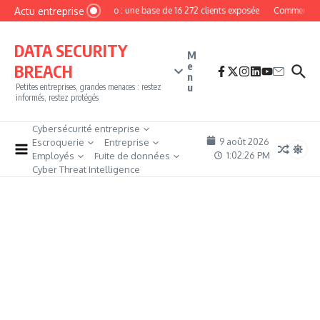
Aller au contenu
Actu entreprise
MyPhoto : une base de 16 272 clients exposée
Comment deve
DATA SECURITY
M
e
BREACH
n
u
Petites entreprises, grandes menaces : restez
informés, restez protégés
Cybersécurité entreprise
9 août 2026
Escroquerie
Entreprise
1:02:26 PM
Employés
Fuite de données
Cyber Threat Intelligence