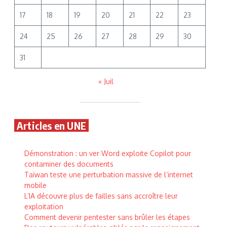
17
18
19
20
21
22
23
24
25
26
27
28
29
30
31
« Juil
Articles en UNE
Démonstration : un ver Word exploite Copilot pour
contaminer des documents
Taïwan teste une perturbation massive de l’internet
mobile
L’IA découvre plus de failles sans accroître leur
exploitation
Comment devenir pentester sans brûler les étapes