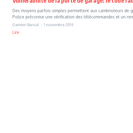
Vulnérabilité de la porte de garage: le code ra
Des moyens parfois simples permettent aux cambrioleurs de g
Police préconise une vérification des télécommandes et un rem
Damien Bancal
1 novembre 2015
Lire