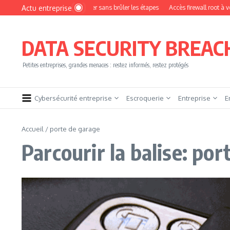
Aller au contenu
Actu entreprise
Comment devenir pentester sans brûler les étapes
Accès firewall root à vendre !
DATA SECURITY BREAC
Petites entreprises, grandes menaces : restez informés, restez protégés
Cybersécurité entreprise
Escroquerie
Entreprise
E
Accueil
/
porte de garage
Parcourir la balise: po