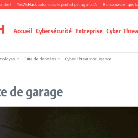
YesWeHack automatise le pentest par agents IA
Ransomware : que faire quand 
H
Accueil
Cybersécurité
Entreprise
Cyber Threat
mployés
Fuite de données
Cyber Threat Intelligence
rte de garage