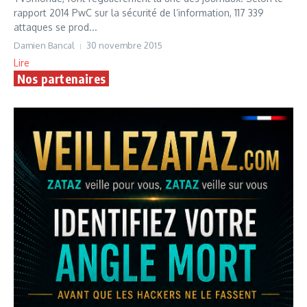
rapport 2014 PwC sur la sécurité de l’information, 117 339
attaques se prod...
Damien Bancal
30 novembre 2015
Lire
Nos partenaires