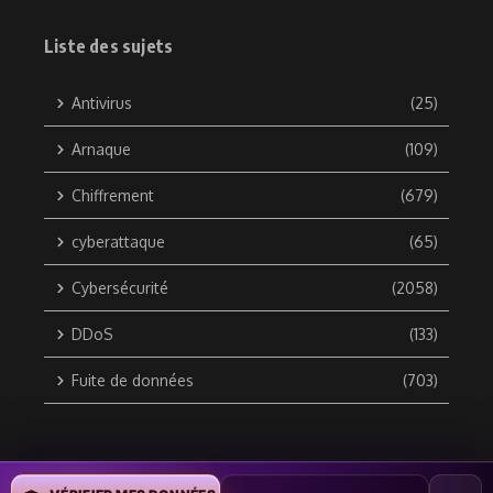
Liste des sujets
Antivirus
(25)
Arnaque
(109)
Chiffrement
(679)
cyberattaque
(65)
Cybersécurité
(2058)
DDoS
(133)
Fuite de données
(703)
Copyright © 2010 / 2026 DATA SECURITY BREACH - Groupe