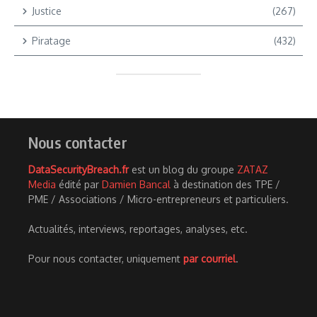
Justice
(267)
Piratage
(432)
Nous contacter
DataSecurityBreach.fr
est un blog du groupe
ZATAZ
Media
édité par
Damien Bancal
à destination des TPE /
PME / Associations / Micro-entrepreneurs et particuliers.
Actualités, interviews, reportages, analyses, etc.
Pour nous contacter, uniquement
par courriel
.