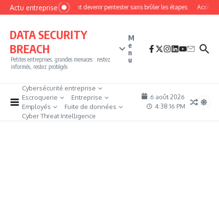
Aller au contenu
Actu entreprise
Comment devenir pentester sans brûler les étapes
Accès fire
DATA SECURITY
M
e
BREACH
n
u
Petites entreprises, grandes menaces : restez
informés, restez protégés
Cybersécurité entreprise
6 août 2026
Escroquerie
Entreprise
4:38:17 PM
Employés
Fuite de données
Cyber Threat Intelligence