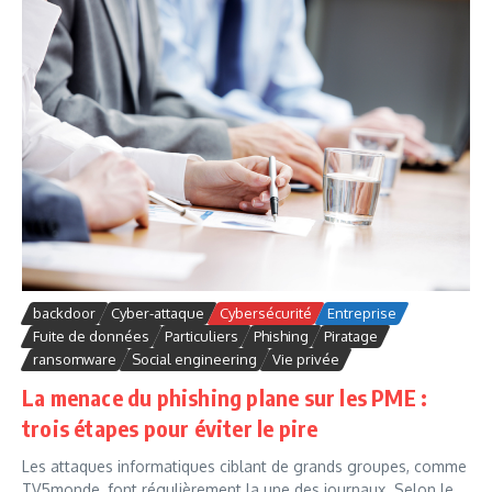
backdoor
Cyber-attaque
Cybersécurité
Entreprise
Fuite de données
Particuliers
Phishing
Piratage
ransomware
Social engineering
Vie privée
La menace du phishing plane sur les PME :
trois étapes pour éviter le pire
Les attaques informatiques ciblant de grands groupes, comme
TV5monde, font régulièrement la une des journaux. Selon le