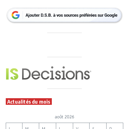
Actualités du mois
août 2026
L
M
M
J
V
S
D