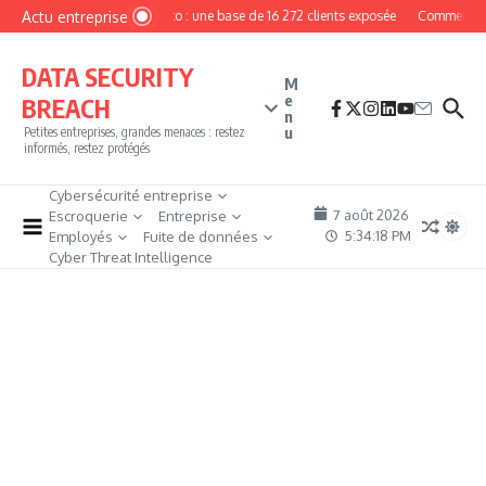
Aller au contenu
Actu entreprise
MyPhoto : une base de 16 272 clients exposée
Comment deve
DATA SECURITY
M
e
BREACH
n
u
Petites entreprises, grandes menaces : restez
informés, restez protégés
Cybersécurité entreprise
7 août 2026
Escroquerie
Entreprise
5:34:18 PM
Employés
Fuite de données
Cyber Threat Intelligence