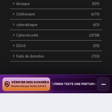
Arnaque
(109)
Chiffrement
(679)
cyberattaque
(65)
Cybersécurité
(2058)
DDoS
(133)
Fuite de données
(703)
Copyright © 2010 / 2026 DATA SECURITY BREACH - Groupe
VÉRIFIER MES DONNÉES
•••
 DOCUMENTS
•
TAÏWAN TESTE UNE PERTURBATION MASSIVE DE L’IN
ZATAZ Média
Recherche par Veille ZATAZ