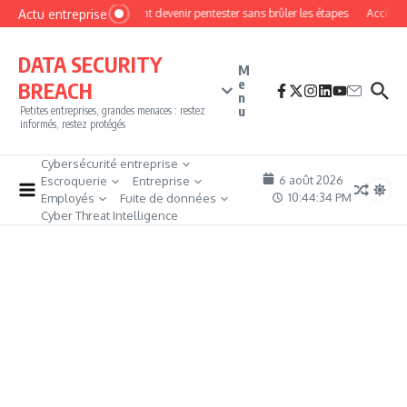
Aller au contenu
Actu entreprise
Comment devenir pentester sans brûler les étapes
Accès fire
DATA SECURITY
M
e
BREACH
n
u
Petites entreprises, grandes menaces : restez
informés, restez protégés
Cybersécurité entreprise
6 août 2026
Escroquerie
Entreprise
10:44:35 PM
Employés
Fuite de données
Cyber Threat Intelligence