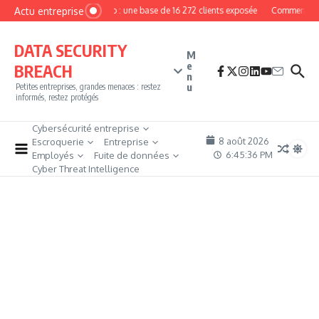
Aller au contenu
Actu entreprise
MyPhoto : une base de 16 272 clients exposée
Comment deven
DATA SECURITY
M
e
BREACH
n
u
Petites entreprises, grandes menaces : restez
informés, restez protégés
Cybersécurité entreprise
8 août 2026
Escroquerie
Entreprise
6:45:37 PM
Employés
Fuite de données
Cyber Threat Intelligence