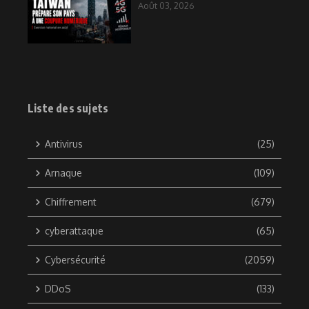
Août 03, 2026
Liste des sujets
Antivirus
(25)
Arnaque
(109)
Chiffrement
(679)
cyberattaque
(65)
Cybersécurité
(2059)
DDoS
(133)