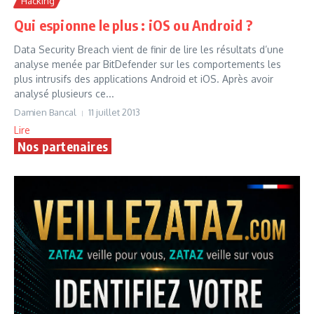
Hacking
Qui espionne le plus : iOS ou Android ?
Data Security Breach vient de finir de lire les résultats d’une
analyse menée par BitDefender sur les comportements les
plus intrusifs des applications Android et iOS. Après avoir
analysé plusieurs ce...
Damien Bancal
11 juillet 2013
Lire
Nos partenaires