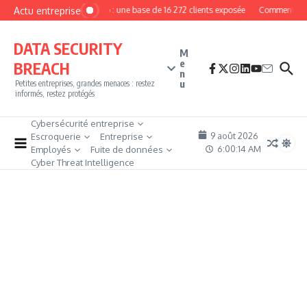
Aller au contenu
Actu entreprise
MyPhoto : une base de 16 272 clients exposée
Comment deven
DATA SECURITY
M
e
BREACH
n
u
Petites entreprises, grandes menaces : restez
informés, restez protégés
Cybersécurité entreprise
9 août 2026
Escroquerie
Entreprise
6:00:15 AM
Employés
Fuite de données
Cyber Threat Intelligence