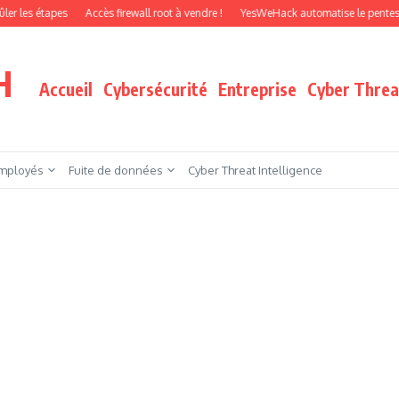
apes
Accès firewall root à vendre !
YesWeHack automatise le pentest par agen
H
Accueil
Cybersécurité
Entreprise
Cyber Threat
mployés
Fuite de données
Cyber Threat Intelligence