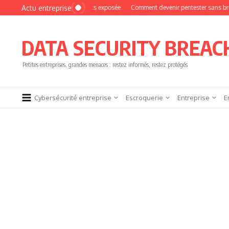
Aller au contenu
Actu entreprise
ne base de 16 272 clients exposée
Comment devenir pentester sans brûler les ét
DATA SECURITY BREAC
Petites entreprises, grandes menaces : restez informés, restez protégés
Cybersécurité entreprise
Escroquerie
Entreprise
E