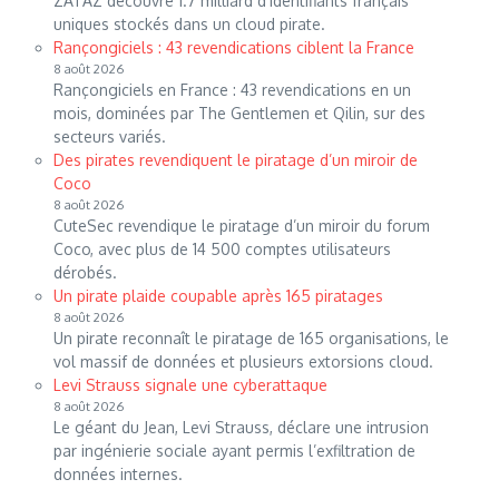
ZATAZ découvre 1.7 milliard d’identifiants français
uniques stockés dans un cloud pirate.
Rançongiciels : 43 revendications ciblent la France
8 août 2026
Rançongiciels en France : 43 revendications en un
mois, dominées par The Gentlemen et Qilin, sur des
secteurs variés.
Des pirates revendiquent le piratage d’un miroir de
Coco
8 août 2026
CuteSec revendique le piratage d’un miroir du forum
Coco, avec plus de 14 500 comptes utilisateurs
dérobés.
Un pirate plaide coupable après 165 piratages
8 août 2026
Un pirate reconnaît le piratage de 165 organisations, le
vol massif de données et plusieurs extorsions cloud.
Levi Strauss signale une cyberattaque
8 août 2026
Le géant du Jean, Levi Strauss, déclare une intrusion
par ingénierie sociale ayant permis l’exfiltration de
données internes.