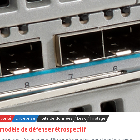
curité
Entreprise
Fuite de données
Leak
Piratage
n modèle de défense rétrospectif
ation interdit à quiconque d’être jugé deux fois pour le même crime.