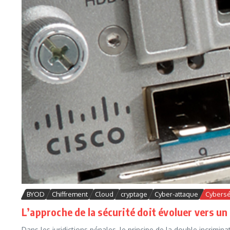
BYOD
Chiffrement
Cloud
cryptage
Cyber-attaque
Cybersé
L’approche de la sécurité doit évoluer vers u
Dans les juridictions pénales, le principe de la double incrimin