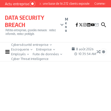
Aller au contenu
Actu entreprise
MyPhoto : une base de 16 272 clients exposée
Comment deven
DATA SECURITY
M
e
BREACH
n
u
Petites entreprises, grandes menaces : restez
informés, restez protégés
Cybersécurité entreprise
8 août 2026
Escroquerie
Entreprise
10:35:54 AM
Employés
Fuite de données
Cyber Threat Intelligence