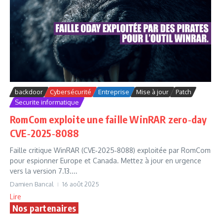
backdoor
Cybersécurité
Entreprise
Mise à jour
Patch
Securite informatique
RomCom exploite une faille WinRAR zero‑day
CVE‑2025‑8088
Faille critique WinRAR (CVE‑2025‑8088) exploitée par RomCom
pour espionner Europe et Canada. Mettez à jour en urgence
vers la version 7.13....
Damien Bancal
16 août 2025
Lire
Nos partenaires