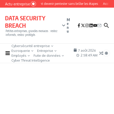
Aller au contenu
Actu entreprise
Comment devenir pentester sans brûler les étapes
Accès fir
DATA SECURITY
M
e
BREACH
n
u
Petites entreprises, grandes menaces : restez
informés, restez protégés
Cybersécurité entreprise
7 août 2026
Escroquerie
Entreprise
2:58:49 AM
Employés
Fuite de données
Cyber Threat Intelligence