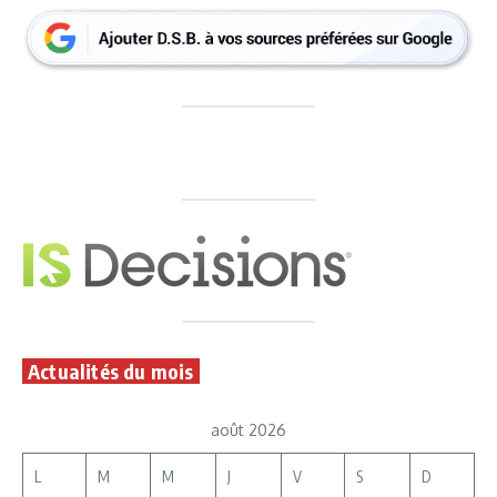
Actualités du mois
août 2026
L
M
M
J
V
S
D