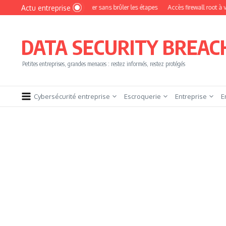
Aller au contenu
Actu entreprise
omment devenir pentester sans brûler les étapes
Accès firewall root à vendre !
DATA SECURITY BREAC
Petites entreprises, grandes menaces : restez informés, restez protégés
Cybersécurité entreprise
Escroquerie
Entreprise
E