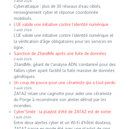
3 août 2026
Cyberattaque : plus de 30 réseaux d’eau ciblés,
renseignement cyber et réponse coordonnée
mobilisés.
L’UE valide une initiative contre l’identité numérique
3 août 2026
L’UE valide une initiative contre l’identité numérique et
la vérification d’âge obligatoires pour les services en
ligne.
Sanction de 23andMe après une fuite de données
3 août 2026
23andMe, géant de l'analyse ADN, condamné pour des
failles cyber ayant facilité la fuite massive de données
génétiques.
Un coup de pouce pour une céramiste qui a tout perdu
3 août 2026
ZATAZ relaie une cagnotte pour aider une céramiste
du Porge à reconstruire son atelier détruit par les
incendies.
Cyber’Smile : la playlist d’été de ZATAZ est de sortie
1 août 2026
Entre deux alertes cyber et un Wi-Fi d’hôtel douteux,
ZATAZ passe en mode été avec une playlist de cinq