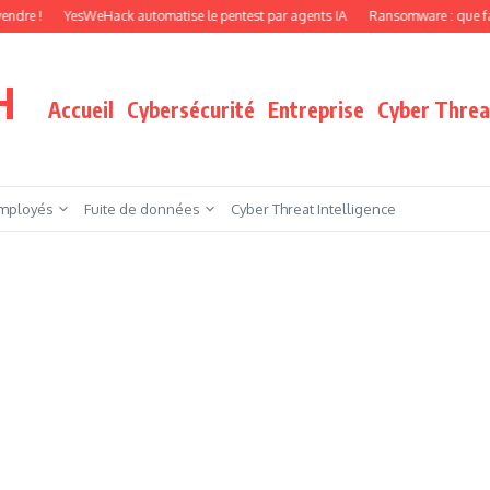
YesWeHack automatise le pentest par agents IA
Ransomware : que faire quand 
H
Accueil
Cybersécurité
Entreprise
Cyber Threat
mployés
Fuite de données
Cyber Threat Intelligence