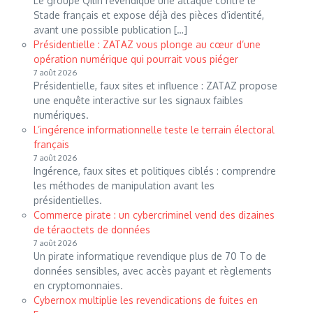
Le groupe Qilin revendique une attaque contre le
Stade français et expose déjà des pièces d’identité,
avant une possible publication […]
Présidentielle : ZATAZ vous plonge au cœur d’une
opération numérique qui pourrait vous piéger
7 août 2026
Présidentielle, faux sites et influence : ZATAZ propose
une enquête interactive sur les signaux faibles
numériques.
L’ingérence informationnelle teste le terrain électoral
français
7 août 2026
Ingérence, faux sites et politiques ciblés : comprendre
les méthodes de manipulation avant les
présidentielles.
Commerce pirate : un cybercriminel vend des dizaines
de téraoctets de données
7 août 2026
Un pirate informatique revendique plus de 70 To de
données sensibles, avec accès payant et règlements
en cryptomonnaies.
Cybernox multiplie les revendications de fuites en