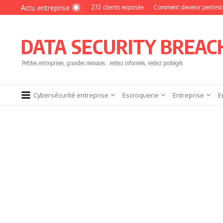
Aller au contenu
Actu entreprise
yPhoto : une base de 16 272 clients exposée
Comment devenir pentester sans brû
DATA SECURITY BREAC
Petites entreprises, grandes menaces : restez informés, restez protégés
Cybersécurité entreprise
Escroquerie
Entreprise
E