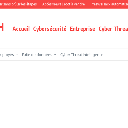
ler les étapes
Accès firewall root à vendre !
YesWeHack automatise le pentest
H
Accueil
Cybersécurité
Entreprise
Cyber Threat
mployés
Fuite de données
Cyber Threat Intelligence