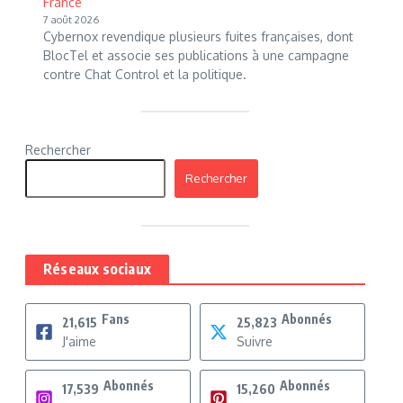
France
7 août 2026
Cybernox revendique plusieurs fuites françaises, dont
BlocTel et associe ses publications à une campagne
contre Chat Control et la politique.
Rechercher
Rechercher
Réseaux sociaux
Fans
Abonnés
21,615
25,823
J'aime
Suivre
Abonnés
Abonnés
17,539
15,260