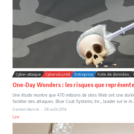
Cyber-attaque
Cybersécurité
Entreprise
Fuite de données
One-Day Wonders : les risques que représenten
Une étude montre que 470 millions de sites Web ont une durée d
faciliter des attaques. Blue Coat Systems, Inc., leader sur le m..
Damien Bancal
28 août 2014
Lire