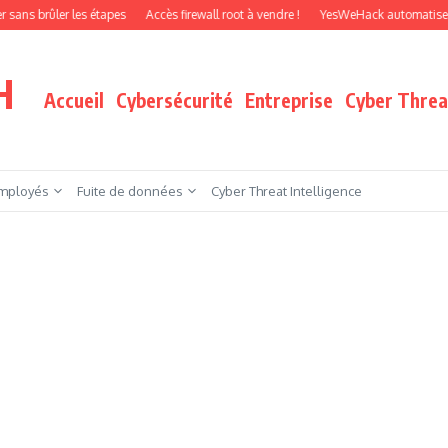
s étapes
Accès firewall root à vendre !
YesWeHack automatise le pentest par 
H
Accueil
Cybersécurité
Entreprise
Cyber Threat
mployés
Fuite de données
Cyber Threat Intelligence