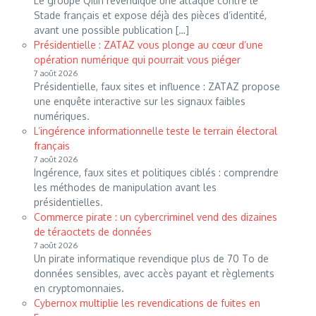
Le groupe Qilin revendique une attaque contre le
Stade français et expose déjà des pièces d’identité,
avant une possible publication […]
Présidentielle : ZATAZ vous plonge au cœur d’une
opération numérique qui pourrait vous piéger
7 août 2026
Présidentielle, faux sites et influence : ZATAZ propose
une enquête interactive sur les signaux faibles
numériques.
L’ingérence informationnelle teste le terrain électoral
français
7 août 2026
Ingérence, faux sites et politiques ciblés : comprendre
les méthodes de manipulation avant les
présidentielles.
Commerce pirate : un cybercriminel vend des dizaines
de téraoctets de données
7 août 2026
Un pirate informatique revendique plus de 70 To de
données sensibles, avec accès payant et règlements
en cryptomonnaies.
Cybernox multiplie les revendications de fuites en