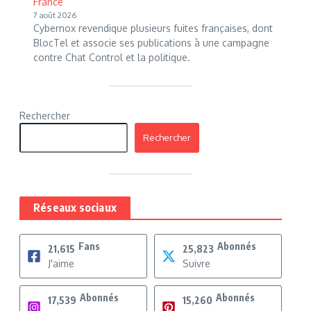
France
7 août 2026
Cybernox revendique plusieurs fuites françaises, dont
BlocTel et associe ses publications à une campagne
contre Chat Control et la politique.
Rechercher
Rechercher
Réseaux sociaux
Fans
Abonnés
21,615
25,823
J'aime
Suivre
Abonnés
Abonnés
17,539
15,260