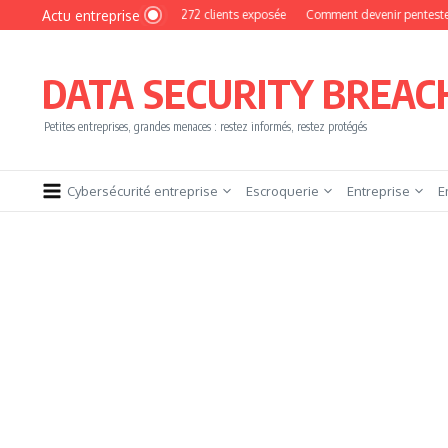
Aller au contenu
Actu entreprise
 : une base de 16 272 clients exposée
Comment devenir pentester sans brûler le
DATA SECURITY BREAC
Petites entreprises, grandes menaces : restez informés, restez protégés
Cybersécurité entreprise
Escroquerie
Entreprise
E