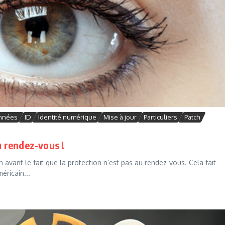
onnées
ID
Identité numérique
Mise à jour
Particuliers
Patch
u rendez-vous !
avant le fait que la protection n’est pas au rendez-vous. Cela fait
éricain...