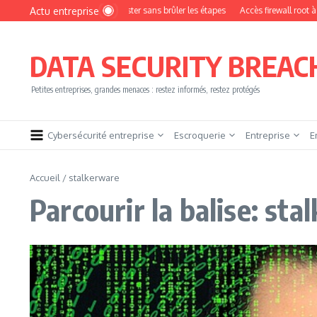
Aller au contenu
Actu entreprise
omment devenir pentester sans brûler les étapes
Accès firewall root à vendre !
DATA SECURITY BREAC
Petites entreprises, grandes menaces : restez informés, restez protégés
Cybersécurité entreprise
Escroquerie
Entreprise
E
Accueil
/
stalkerware
Parcourir la balise: st