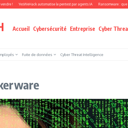
YesWeHack automatise le pentest par agents IA
Ransomware : que faire quand v
H
Accueil
Cybersécurité
Entreprise
Cyber Threat
mployés
Fuite de données
Cyber Threat Intelligence
alkerware