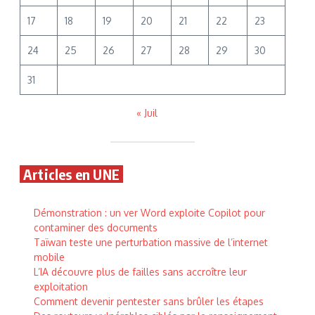
17
18
19
20
21
22
23
24
25
26
27
28
29
30
31
« Juil
Articles en UNE
Démonstration : un ver Word exploite Copilot pour
contaminer des documents
Taïwan teste une perturbation massive de l’internet
mobile
L’IA découvre plus de failles sans accroître leur
exploitation
Comment devenir pentester sans brûler les étapes