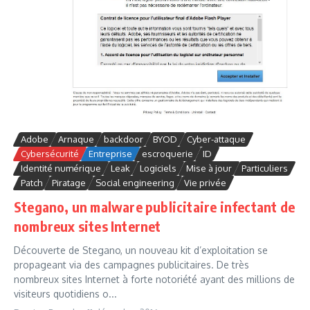
Adobe
Arnaque
backdoor
BYOD
Cyber-attaque
Cybersécurité
Entreprise
escroquerie
ID
Identité numérique
Leak
Logiciels
Mise à jour
Particuliers
Patch
Piratage
Social engineering
Vie privée
Stegano, un malware publicitaire infectant de
nombreux sites Internet
Découverte de Stegano, un nouveau kit d’exploitation se
propageant via des campagnes publicitaires. De très
nombreux sites Internet à forte notoriété ayant des millions de
visiteurs quotidiens o...