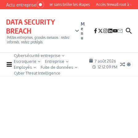
Aller au contenu
Actu entreprise
Comment devenir pentester sans brûler les étapes
Accès firewall root à vendr
DATA SECURITY
M
e
BREACH
n
u
Petites entreprises, grandes menaces : restez
informés, restez protégés
Cybersécurité entreprise
7 août 2026
Escroquerie
Entreprise
12:12:10 PM
Employés
Fuite de données
Cyber Threat Intelligence