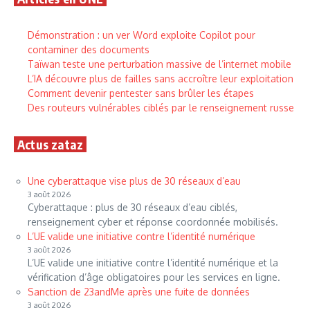
Sans publicité
Brèves inédites et utiles
Démonstration : un ver Word exploite Copilot pour
RGPD respecté, désinscription en 1 clic
contaminer des documents
Taïwan teste une perturbation massive de l’internet mobile
L’IA découvre plus de failles sans accroître leur exploitation
Inscription gratuite
Comment devenir pentester sans brûler les étapes
Des routeurs vulnérables ciblés par le renseignement russe
Aucune collecte inutile. Pas de bruit. Que du cyber utile.
Actus zataz
Une cyberattaque vise plus de 30 réseaux d’eau
3 août 2026
Cyberattaque : plus de 30 réseaux d’eau ciblés,
renseignement cyber et réponse coordonnée mobilisés.
L’UE valide une initiative contre l’identité numérique
3 août 2026
L’UE valide une initiative contre l’identité numérique et la
vérification d’âge obligatoires pour les services en ligne.
Sanction de 23andMe après une fuite de données
3 août 2026