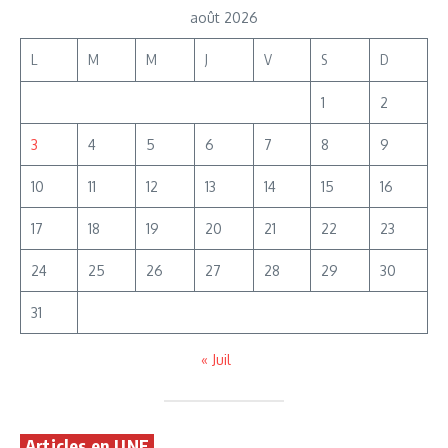
août 2026
L
M
M
J
V
S
D
1
2
3
4
5
6
7
8
9
10
11
12
13
14
15
16
17
18
19
20
21
22
23
×
NEWSLETTER ZATAZ
24
25
26
27
28
29
30
Le meilleur de la cybersécurité,
31
chaque vendredi.
« Juil
Recevez chaque vendredi midi une sélection claire, utile et
directe : alertes, brèves inédites et signaux faibles du cyber.
100 % gratuite
Articles en UNE