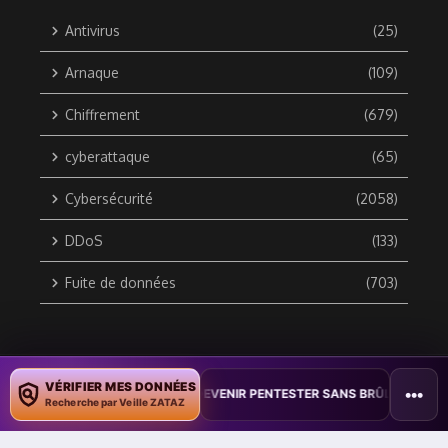
Antivirus
(25)
Arnaque
(109)
Chiffrement
(679)
cyberattaque
(65)
Cybersécurité
(2058)
DDoS
(133)
Fuite de données
(703)
Copyright © 2010 / 2026 DATA SECURITY BREACH - Groupe
VÉRIFIER MES DONNÉES
•••
N
•
COMMENT DEVENIR PENTESTER SANS BRÛLER LES ÉTAPES
ZATAZ Média
Recherche par Veille ZATAZ