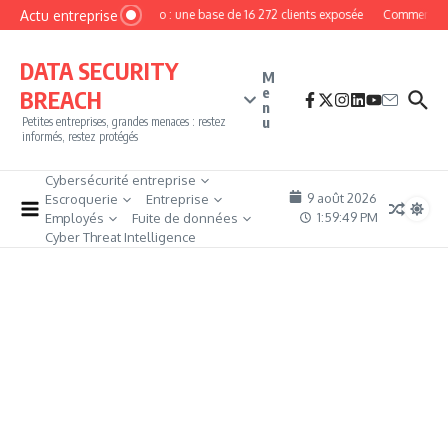
Aller au contenu
Actu entreprise
MyPhoto : une base de 16 272 clients exposée
Comment deve
DATA SECURITY
M
e
BREACH
n
u
Petites entreprises, grandes menaces : restez
informés, restez protégés
Cybersécurité entreprise
9 août 2026
Escroquerie
Entreprise
1:59:49 PM
Employés
Fuite de données
Cyber Threat Intelligence