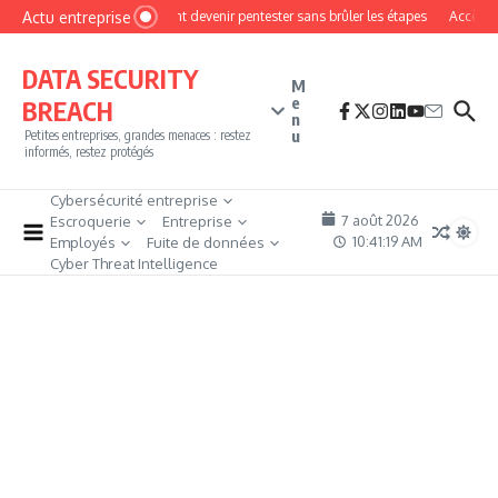
Aller au contenu
Actu entreprise
Comment devenir pentester sans brûler les étapes
Accès fir
DATA SECURITY
M
e
BREACH
n
u
Petites entreprises, grandes menaces : restez
informés, restez protégés
Cybersécurité entreprise
7 août 2026
Escroquerie
Entreprise
10:41:20 AM
Employés
Fuite de données
Cyber Threat Intelligence