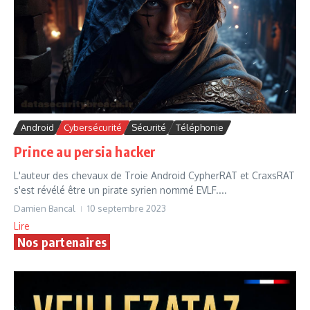
Android
Cybersécurité
Sécurité
Téléphonie
Prince au persia hacker
L'auteur des chevaux de Troie Android CypherRAT et CraxsRAT
s'est révélé être un pirate syrien nommé EVLF....
Damien Bancal
10 septembre 2023
Lire
Nos partenaires