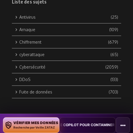
Liste des sujets
Antivirus
(25)
Arnaque
(109)
Chiffrement
(679)
cyberattaque
(65)
Cybersécurité
(2059)
DDoS
(133)
Fuite de données
(703)
Copyright © 2010 / 2026 DATA SECURITY BREACH - Groupe
VÉRIFIER MES DONNÉES
•••
N VER WORD EXPLOITE COPILOT POUR CONTAMINER DES DOCUMENTS
ZATAZ Média
Recherche par Veille ZATAZ