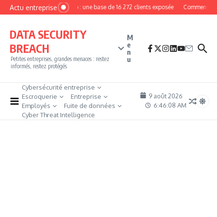
Aller au contenu
Actu entreprise
MyPhoto : une base de 16 272 clients exposée
Comment deven
DATA SECURITY
M
e
BREACH
n
u
Petites entreprises, grandes menaces : restez
informés, restez protégés
Cybersécurité entreprise
9 août 2026
Escroquerie
Entreprise
6:46:09 AM
Employés
Fuite de données
Cyber Threat Intelligence