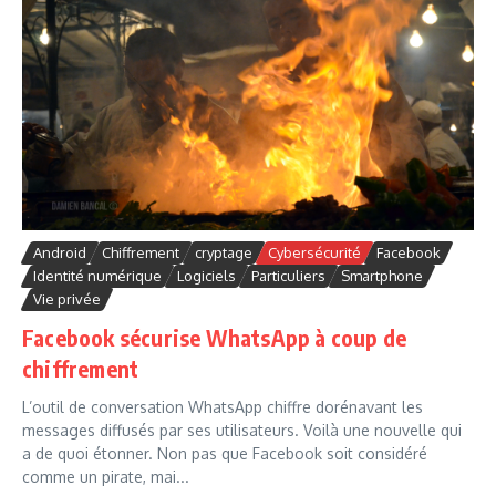
Android
Chiffrement
cryptage
Cybersécurité
Facebook
Identité numérique
Logiciels
Particuliers
Smartphone
Vie privée
Facebook sécurise WhatsApp à coup de
chiffrement
L’outil de conversation WhatsApp chiffre dorénavant les
messages diffusés par ses utilisateurs. Voilà une nouvelle qui
a de quoi étonner. Non pas que Facebook soit considéré
comme un pirate, mai...