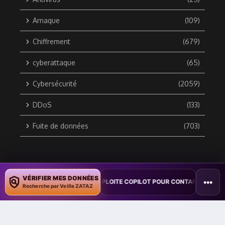
Arnaque
(109)
Chiffrement
(679)
cyberattaque
(65)
Cybersécurité
(2059)
DDoS
(133)
Fuite de données
(703)
Copyright © 2010 / 2026 DATA SECURITY BREACH - Groupe
VÉRIFIER MES DONNÉES
•••
N : UN VER WORD EXPLOITE COPILOT POUR CONTAMINER DES DOCUMEN
ZATAZ Média
Recherche par Veille ZATAZ