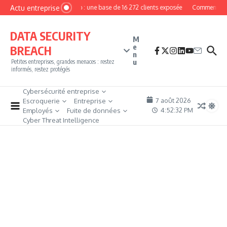
Aller au contenu
Actu entreprise
MyPhoto : une base de 16 272 clients exposée
Comment deven
DATA SECURITY
M
e
BREACH
n
u
Petites entreprises, grandes menaces : restez
informés, restez protégés
Cybersécurité entreprise
7 août 2026
Escroquerie
Entreprise
4:52:33 PM
Employés
Fuite de données
Cyber Threat Intelligence