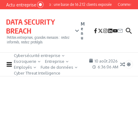
Aller au contenu
Actu entreprise
MyPhoto : une base de 16 272 clients exposée
Comment deve
DATA SECURITY
M
e
BREACH
n
u
Petites entreprises, grandes menaces : restez
informés, restez protégés
Cybersécurité entreprise
10 août 2026
Escroquerie
Entreprise
6:36:06 AM
Employés
Fuite de données
Cyber Threat Intelligence