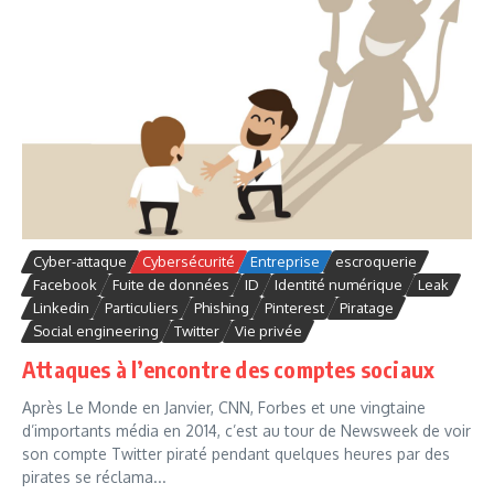
Cyber-attaque
Cybersécurité
Entreprise
escroquerie
Facebook
Fuite de données
ID
Identité numérique
Leak
Linkedin
Particuliers
Phishing
Pinterest
Piratage
Social engineering
Twitter
Vie privée
Attaques à l’encontre des comptes sociaux
Après Le Monde en Janvier, CNN, Forbes et une vingtaine
d’importants média en 2014, c’est au tour de Newsweek de voir
son compte Twitter piraté pendant quelques heures par des
pirates se réclama...