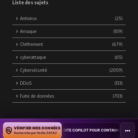
Liste des sujets
Antivirus
(25)
Arnaque
(109)
Chiffrement
(679)
cyberattaque
(65)
Cybersécurité
(2059)
DDoS
(133)
Fuite de données
(703)
Copyright © 2010 / 2026 DATA SECURITY BREACH - Groupe
VÉRIFIER MES DONNÉES
•••
 : UN VER WORD EXPLOITE COPILOT POUR CONTAMINER DES DOCUMENT
ZATAZ Média
Recherche par Veille ZATAZ