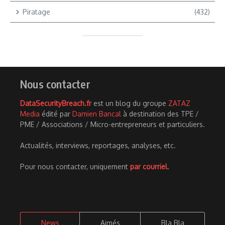
Piratage
(432)
Nous contacter
DataSecurityBreach.fr
est un blog du groupe
ZATAZ
Media
édité par
Damien Bancal
à destination des TPE /
PME / Associations / Micro-entrepreneurs et particuliers.
Actualités, interviews, reportages, analyses, etc.
Pour nous contacter, uniquement
par courriel
.
News
Aimés
Bla Bla