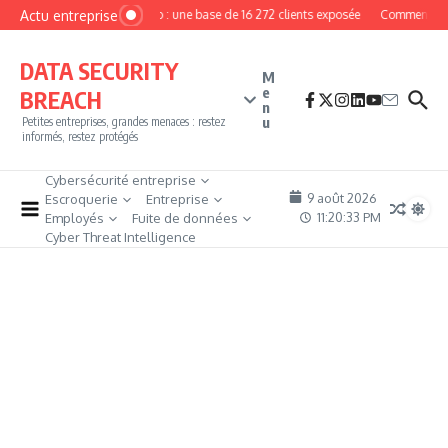
Aller au contenu
Actu entreprise
MyPhoto : une base de 16 272 clients exposée
Comment deven
DATA SECURITY
M
e
BREACH
n
u
Petites entreprises, grandes menaces : restez
informés, restez protégés
Cybersécurité entreprise
9 août 2026
Escroquerie
Entreprise
11:20:34 PM
Employés
Fuite de données
Cyber Threat Intelligence