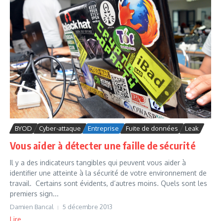
BYOD
Cyber-attaque
Entreprise
Fuite de données
Leak
Vous aider à détecter une faille de sécurité
Il y a des indicateurs tangibles qui peuvent vous aider à
identifier une atteinte à la sécurité de votre environnement de
travail. Certains sont évidents, d’autres moins. Quels sont les
premiers sign...
Damien Bancal
5 décembre 2013
Lire