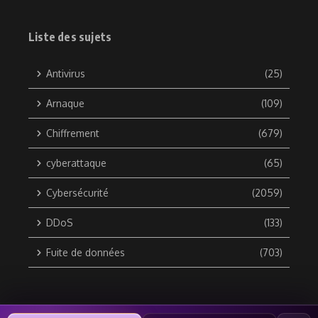
Liste des sujets
Antivirus
(25)
Arnaque
(109)
Chiffrement
(679)
cyberattaque
(65)
Cybersécurité
(2059)
DDoS
(133)
Fuite de données
(703)