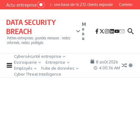
Aller au contenu
Actu entreprise
MyPhoto : une base de 16 272 clients exposée
Comment deven
DATA SECURITY
M
e
BREACH
n
u
Petites entreprises, grandes menaces : restez
informés, restez protégés
Cybersécurité entreprise
8 août 2026
Escroquerie
Entreprise
4:00:37 AM
Employés
Fuite de données
Cyber Threat Intelligence