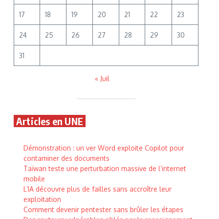
17
18
19
20
21
22
23
24
25
26
27
28
29
30
31
« Juil
Articles en UNE
Démonstration : un ver Word exploite Copilot pour
contaminer des documents
Taïwan teste une perturbation massive de l’internet
mobile
L’IA découvre plus de failles sans accroître leur
exploitation
Comment devenir pentester sans brûler les étapes