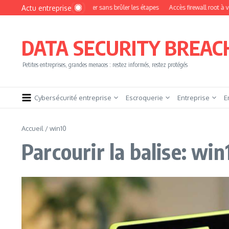
Aller au contenu
Actu entreprise
omment devenir pentester sans brûler les étapes
Accès firewall root à vendre !
DATA SECURITY BREAC
Petites entreprises, grandes menaces : restez informés, restez protégés
Cybersécurité entreprise
Escroquerie
Entreprise
E
Accueil
/
win10
Parcourir la balise: win