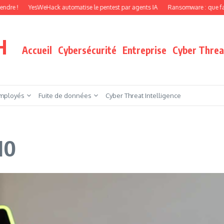
YesWeHack automatise le pentest par agents IA
Ransomware : que faire quand v
H
Accueil
Cybersécurité
Entreprise
Cyber Threat
mployés
Fuite de données
Cyber Threat Intelligence
10