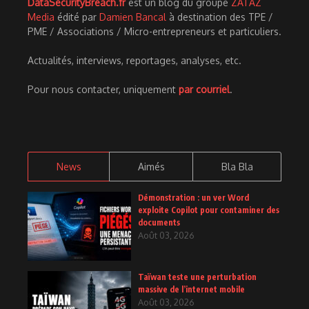
DataSecurityBreach.fr
est un blog du groupe
ZATAZ
Media
édité par
Damien Bancal
à destination des TPE /
PME / Associations / Micro-entrepreneurs et particuliers.
Actualités, interviews, reportages, analyses, etc.
Pour nous contacter, uniquement
par courriel
.
News
Aimés
Bla Bla
Démonstration : un ver Word
exploite Copilot pour contaminer des
documents
Août 03, 2026
Taïwan teste une perturbation
massive de l’internet mobile
Août 03, 2026