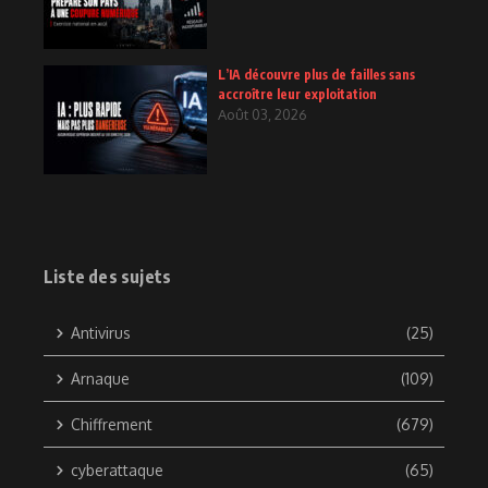
L’IA découvre plus de failles sans
accroître leur exploitation
Août 03, 2026
Liste des sujets
Antivirus
(25)
Arnaque
(109)
Chiffrement
(679)
cyberattaque
(65)