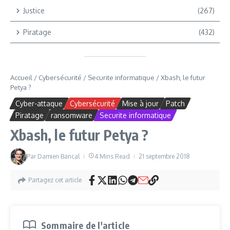
Justice
(267)
Piratage
(432)
Accueil
/
Cybersécurité
/
Securite informatique
/
Xbash, le futur
Petya ?
Cyber-attaque
Cybersécurité
Mise à jour
Patch
Piratage
ransomware
Securite informatique
Xbash, le futur Petya ?
Par
Damien Bancal
4 Mins Read
21 septembre 2018
Partagez cet article
Sommaire de l'article