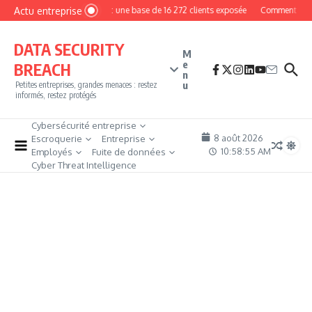
Aller au contenu
Actu entreprise
MyPhoto : une base de 16 272 clients exposée
Comment devenir
DATA SECURITY
M
e
BREACH
n
u
Petites entreprises, grandes menaces : restez
informés, restez protégés
Cybersécurité entreprise
8 août 2026
Escroquerie
Entreprise
10:58:56 AM
Employés
Fuite de données
Cyber Threat Intelligence