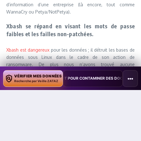
d’information d’une entreprise (là encore, tout comme
WannaCry ou Petya/NotPetya).
Xbash se répand en visant les mots de passe
faibles et les failles non-patchées.
Xbash est dangereux
pour les données ; il détruit les bases de
données sous Linux dans le cadre de son action de
ransomware. De plus nous n’avons trouvé aucune
fonctionnalité au sein de Xbash qui pourrait permettre la
VÉRIFIER MES DONNÉES
•••
XPLOITE COPILOT POUR CONTAMINER DES DOCUMENTS
•
TAÏWAN TE
restauration des données après paiement de la rançon. Cela
Recherche par Veille ZATAZ
signifique que, comme NotPetya, Xbash est un malware
destructeur de données qui se fait passer pour un
ransomware.
Les entreprises peuvent se protéger de Xbash en :
Changer les mots de passe par défaut et utiliser des mots
de passe forts