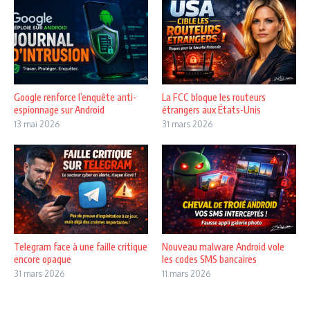
Google renforce l’enquête anti-
La FCC bloque les routeurs
espionnage sur Android
étrangers aux États-Unis
13 mai 2026
31 mars 2026
Telegram face à une faille critique
Nouveau malware Android vole
encore opaque
les codes SMS bancaires
31 mars 2026
11 mars 2026