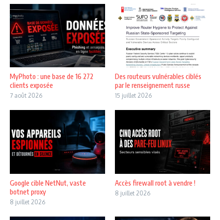
MyPhoto : une base de 16 272
Des routeurs vulnérables ciblés
clients exposée
par le renseignement russe
7 août 2026
15 juillet 2026
Google cible NetNut, vaste
Accès firewall root à vendre !
botnet proxy
8 juillet 2026
8 juillet 2026