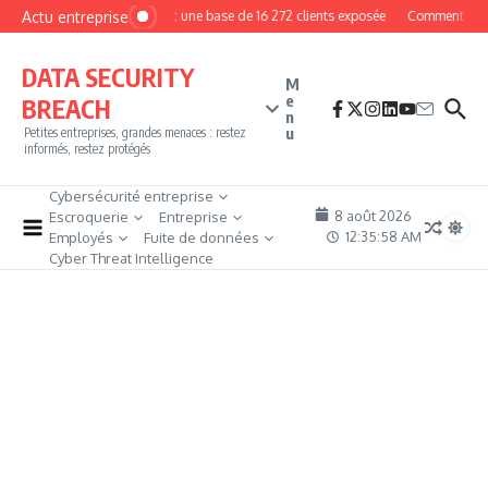
Aller au contenu
Actu entreprise
MyPhoto : une base de 16 272 clients exposée
Comment deveni
DATA SECURITY
M
e
BREACH
n
u
Petites entreprises, grandes menaces : restez
informés, restez protégés
Cybersécurité entreprise
8 août 2026
Escroquerie
Entreprise
12:35:59 AM
Employés
Fuite de données
Cyber Threat Intelligence