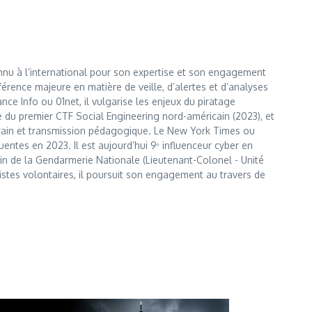
nnu à l’international pour son expertise et son engagement
érence majeure en matière de veille, d’alertes et d’analyses
e Info ou 01net, il vulgarise les enjeux du piratage
te du premier CTF Social Engineering nord-américain (2023), et
errain et transmission pédagogique. Le New York Times ou
entes en 2023. Il est aujourd’hui 9ᵉ influenceur cyber en
 sein de la Gendarmerie Nationale (Lieutenant-Colonel - Unité
istes volontaires, il poursuit son engagement au travers de