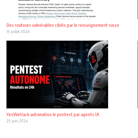
Des routeurs vulnérables ciblés par le renseignement russe
15 juillet 2026
YesWeHack automatise le pentest par agents IA
25 juin 2026