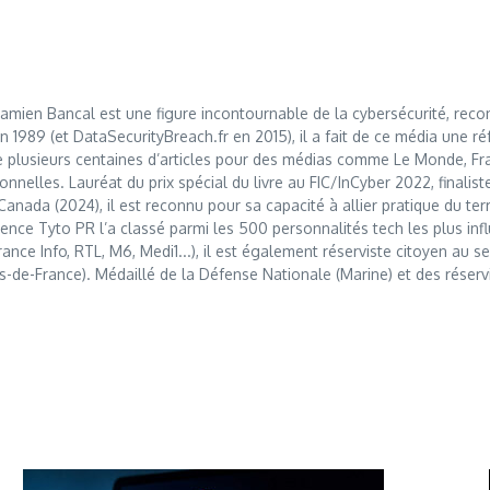
mien Bancal est une figure incontournable de la cybersécurité, reco
989 (et DataSecurityBreach.fr en 2015), il a fait de ce média une réf
 plusieurs centaines d’articles pour des médias comme Le Monde, Franc
nnelles. Lauréat du prix spécial du livre au FIC/InCyber 2022, finalis
anada (2024), il est reconnu pour sa capacité à allier pratique du t
nce Tyto PR l’a classé parmi les 500 personnalités tech les plus influ
France Info, RTL, M6, Medi1...), il est également réserviste citoyen au
s-de-France). Médaillé de la Défense Nationale (Marine) et des réserv