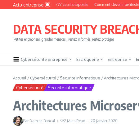
Aller au contenu
Actu entreprise
yPhoto : une base de 16 272 clients exposée
Comment devenir pentester sans brû
DATA SECURITY BREAC
Petites entreprises, grandes menaces : restez informés, restez protégés
Cybersécurité entreprise
Escroquerie
Entreprise
E
Accueil
/
Cybersécurité
/
Securite informatique
/
Architectures Micr
Cybersécurité
Securite informatique
Architectures Microserv
Par
Damien Bancal
2 Mins Read
20 janvier 2020