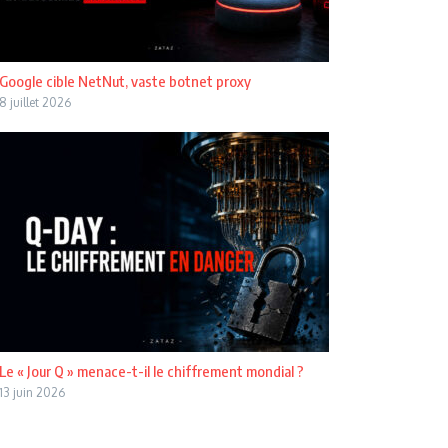
Google cible NetNut, vaste botnet proxy
8 juillet 2026
Le « Jour Q » menace-t-il le chiffrement mondial ?
13 juin 2026