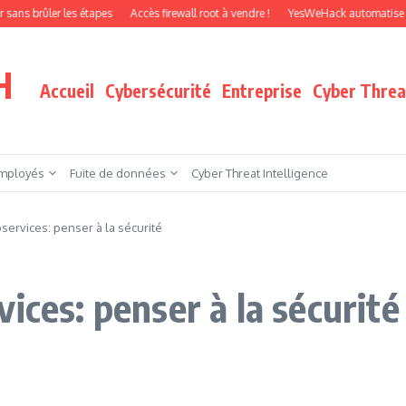
ler les étapes
Accès firewall root à vendre !
YesWeHack automatise le pentes
H
Accueil
Cybersécurité
Entreprise
Cyber Threat
mployés
Fuite de données
Cyber Threat Intelligence
oservices: penser à la sécurité
ices: penser à la sécurité