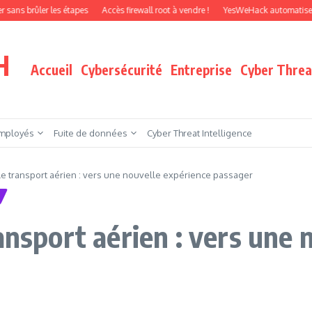
ûler les étapes
Accès firewall root à vendre !
YesWeHack automatise le pentes
H
Accueil
Cybersécurité
Entreprise
Cyber Threat
mployés
Fuite de données
Cyber Threat Intelligence
le transport aérien : vers une nouvelle expérience passager
ansport aérien : vers une 