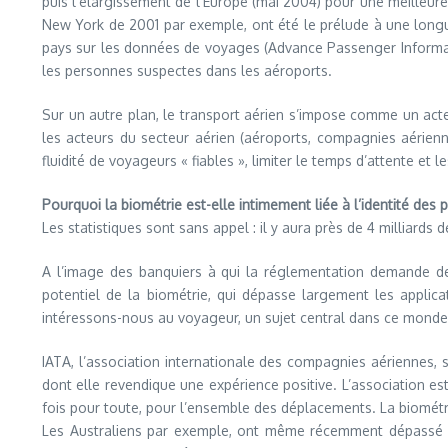
puis l’élargissement de l’Europe (mai 2004) pour une meilleure 
New York de 2001 par exemple, ont été le prélude à une longue
pays sur les données de voyages (Advance Passenger Informatio
les personnes suspectes dans les aéroports.
Sur un autre plan, le transport aérien s’impose comme un act
les acteurs du secteur aérien (aéroports, compagnies aériennes
fluidité de voyageurs « fiables », limiter le temps d’attente et
Pourquoi la biométrie est-elle intimement liée à l’identité des
Les statistiques sont sans appel : il y aura près de 4 milliards
A l’image des banquiers à qui la réglementation demande de
potentiel de la biométrie, qui dépasse largement les applicat
intéressons-nous au voyageur, un sujet central dans ce monde 
IATA, l’association internationale des compagnies aériennes, 
dont elle revendique une expérience positive. L’association est
fois pour toute, pour l’ensemble des déplacements. La biométrie
Les Australiens par exemple, ont même récemment dépassé la 