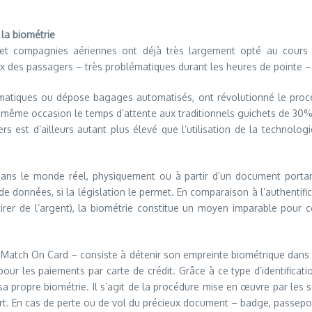
 la biométrie
s et compagnies aériennes ont déjà très largement opté au cours 
des passagers – très problématiques durant les heures de pointe – e
omatiques ou dépose bagages automatisés, ont révolutionné le proc
 même occasion le temps d’attente aux traditionnels guichets de 30%
 est d’ailleurs autant plus élevé que l’utilisation de la technolog
dans le monde réel, physiquement ou à partir d’un document portant
e données, si la législation le permet. En comparaison à l’authentif
tirer de l’argent), la biométrie constitue un moyen imparable pour 
, Match On Card – consiste à détenir son empreinte biométrique dans
pour les paiements par carte de crédit. Grâce à ce type d’identificati
a propre biométrie. Il s’agit de la procédure mise en œuvre par les 
t. En cas de perte ou de vol du précieux document – badge, passeport,