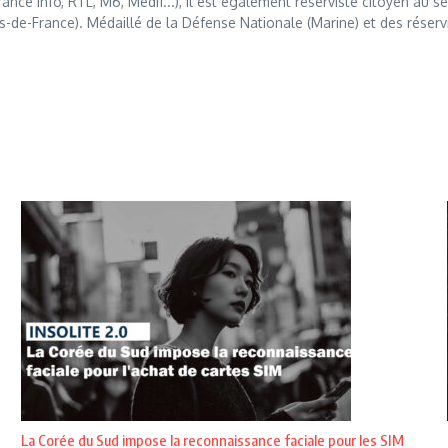
France Info, RTL, M6, Medi1...), il est également réserviste citoyen au
s-de-France). Médaillé de la Défense Nationale (Marine) et des réserv
La Corée du Sud impose la reconnaissance faciale pour les SIM