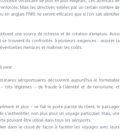
 contexte sécuritaire de plus en plus exigeant. Les attentats de
nforcés. Mais les directives initiées par un certain nombre de
n anglais PNR) ne seront efficaces que si l’on sait identifier
ituent une source de richesse et de création d’emplois. Aussi
) se trouvent-ils confrontés à plusieurs exigences : assurer la
d’éventuelles menaces et maîtriser les coûts.
 venir .
ataires aéroportuaires découvrent aujourd’hui le formidable
– très légitimes – de fraude à l’identité et de terrorisme, et
ément et plus – se fait le porte-parole du client, le passager
e s’authentifier, non plus pour un voyage particulier, mais, une
rte pouvant être utilisé dans tous les aéroports.
er dans le cloud de façon à faciliter les voyages avec leurs