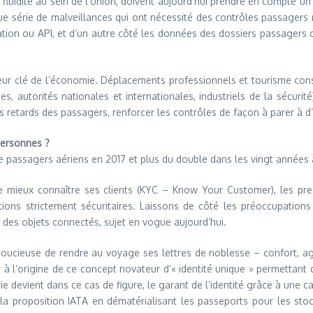
fluidité au sein de l’Union, doivent aujourd’hui prendre en compte un
 série de malveillances qui ont nécessité des contrôles passagers re
n ou API, et d’un autre côté les données des dossiers passagers ou e
eur clé de l’économie. Déplacements professionnels et tourisme const
, autorités nationales et internationales, industriels de la sécurité
 les retards des passagers, renforcer les contrôles de façon à parer à 
 personnes ?
 de passagers aériens en 2017 et plus du double dans les vingt années à
 mieux connaître ses clients (KYC – Know Your Customer), les prest
ions strictement sécuritaires. Laissons de côté les préoccupations 
des objets connectés, sujet en vogue aujourd’hui.
soucieuse de rendre au voyage ses lettres de noblesse – confort, agr
 à l’origine de ce concept novateur d’« identité unique » permettant d
 devient dans ce cas de figure, le garant de l’identité grâce à une ca
proposition IATA en dématérialisant les passeports pour les stock