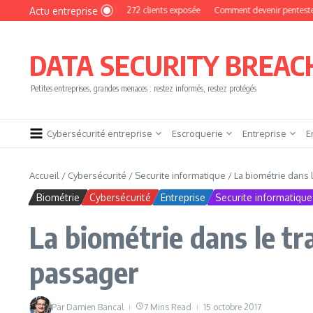
Aller au contenu
Actu entreprise
MyPhoto : une base de 16 272 clients exposée
Comment devenir pentester sans br
DATA SECURITY BREAC
Petites entreprises, grandes menaces : restez informés, restez protégés
Cybersécurité entreprise
Escroquerie
Entreprise
E
Accueil
/
Cybersécurité
/
Securite informatique
/
La biométrie dans 
Biométrie
Cybersécurité
Entreprise
Securite informatique
La biométrie dans le tr
passager
Par
Damien Bancal
7 Mins Read
15 octobre 2017