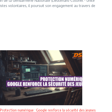
 sein de la Gendarmerie Nationale (Lieutenant-Colonel - Unité
istes volontaires, il poursuit son engagement au travers de
Protection numérique : Google renforce la sécurité des jeunes