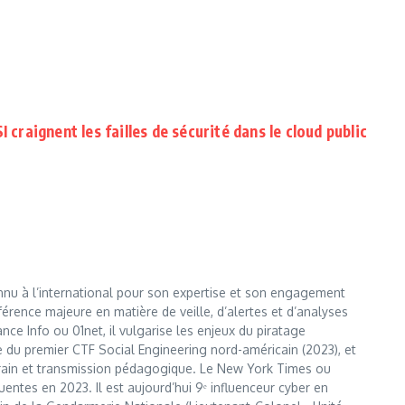
I craignent les failles de sécurité dans le cloud public
nnu à l’international pour son expertise et son engagement
érence majeure en matière de veille, d’alertes et d’analyses
e Info ou 01net, il vulgarise les enjeux du piratage
te du premier CTF Social Engineering nord-américain (2023), et
errain et transmission pédagogique. Le New York Times ou
entes en 2023. Il est aujourd’hui 9ᵉ influenceur cyber en