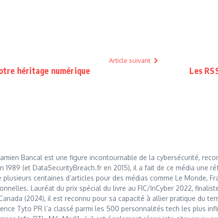
Article suivant
otre héritage numérique
Les RSS
mien Bancal est une figure incontournable de la cybersécurité, reco
989 (et DataSecurityBreach.fr en 2015), il a fait de ce média une réf
 plusieurs centaines d’articles pour des médias comme Le Monde, Franc
nnelles. Lauréat du prix spécial du livre au FIC/InCyber 2022, finalis
anada (2024), il est reconnu pour sa capacité à allier pratique du t
nce Tyto PR l’a classé parmi les 500 personnalités tech les plus influ