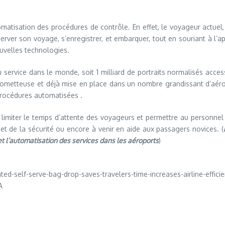
tomatisation des procédures de contrôle. En effet, le voyageur actuel
rver son voyage, s’enregistrer, et embarquer, tout en souriant à l’
ouvelles technologies.
 service dans le monde, soit 1 milliard de portraits normalisés acces
s prometteuse et déjà mise en place dans un nombre grandissant d’aé
procédures automatisées .
é, limiter le temps d’attente des voyageurs et permettre au personn
t de la sécurité ou encore à venir en aide aux passagers novices. (
et l’automatisation des services dans les aéroports
)
self-serve-bag-drop-saves-travelers-time-increases-airline-efficienc
A