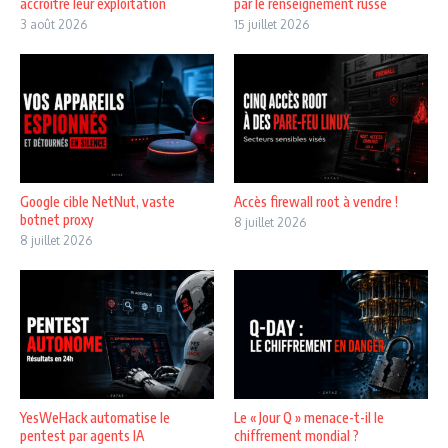
accroître leur exploitation
par le renseignement russe
3 août 2026
15 juillet 2026
Google cible NetNut, vaste
Accès firewall root à vendre !
botnet proxy
8 juillet 2026
8 juillet 2026
YesWeHack automatise le
Le « Jour Q » menace-t-il le
pentest par agents IA
chiffrement mondial ?