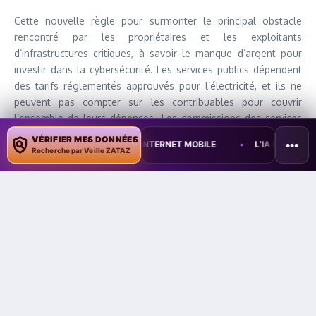
Cette nouvelle règle pour surmonter le principal obstacle
rencontré par les propriétaires et les exploitants
d’infrastructures critiques, à savoir le manque d’argent pour
investir dans la cybersécurité. Les services publics dépendent
des tarifs réglementés approuvés pour l’électricité, et ils ne
peuvent pas compter sur les contribuables pour couvrir
l’ensemble de leurs dépenses. Les commissions des services
publics sont généralement réticentes à approuver une
VÉRIFIER MES DONNÉES
•••
MASSIVE DE L’INTERNET MOBILE
•
L’IA DÉCOUVRE PLUS DE FAILLE
augmentation des tarifs, à moins qu’elle ne soit directement
Recherche par Veille ZATAZ
liée à la fourniture d’électricité aux clients.
Une opportunité pour les services publics
La nouvelle règle
ouvre la voie à une opportunité pour les
services publics d’investir dans la cybersécurité. Les
commissions des services publics pourront désormais
accorder des allégements tarifaires aux services publics qui
souhaitent effectuer des investissements dans la
cybersécurité. Cela incite les services publics à renforcer leurs