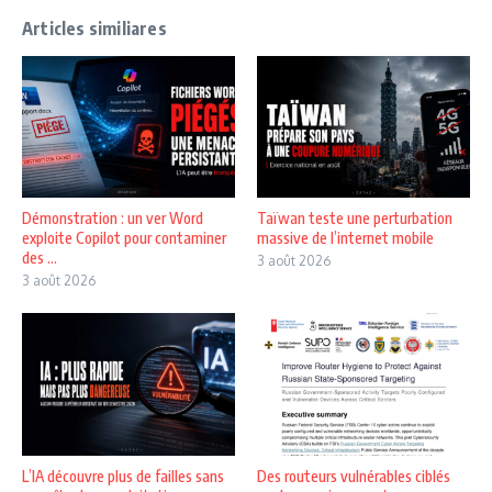
Articles similiares
Démonstration : un ver Word
Taïwan teste une perturbation
exploite Copilot pour contaminer
massive de l’internet mobile
des ...
3 août 2026
3 août 2026
L’IA découvre plus de failles sans
Des routeurs vulnérables ciblés