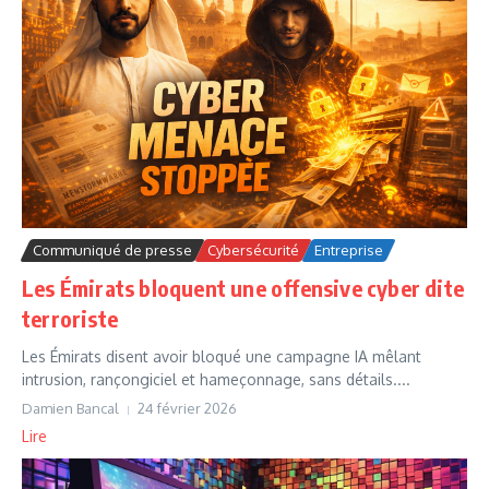
Communiqué de presse
Cybersécurité
Entreprise
Les Émirats bloquent une offensive cyber dite
terroriste
Les Émirats disent avoir bloqué une campagne IA mêlant
intrusion, rançongiciel et hameçonnage, sans détails....
Damien Bancal
24 février 2026
Lire