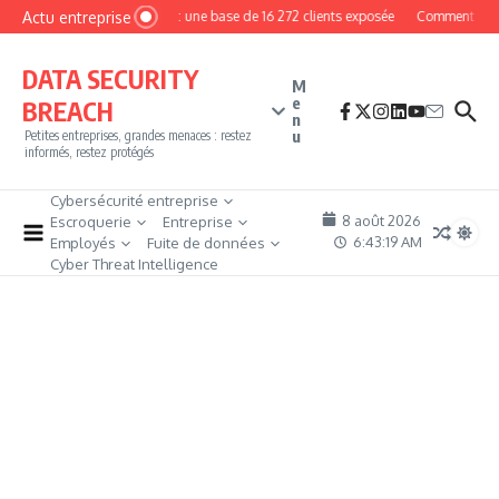
Aller au contenu
Actu entreprise
MyPhoto : une base de 16 272 clients exposée
Comment devenir
DATA SECURITY
M
e
BREACH
n
u
Petites entreprises, grandes menaces : restez
informés, restez protégés
Cybersécurité entreprise
8 août 2026
Escroquerie
Entreprise
6:43:20 AM
Employés
Fuite de données
Cyber Threat Intelligence