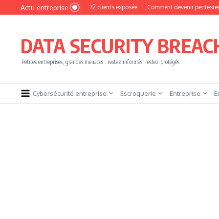
Aller au contenu
Actu entreprise
: une base de 16 272 clients exposée
Comment devenir pentester sans brûler les
DATA SECURITY BREAC
Petites entreprises, grandes menaces : restez informés, restez protégés
Cybersécurité entreprise
Escroquerie
Entreprise
E