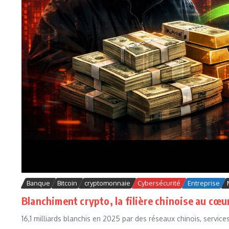
Banque
Bitcoin
cryptomonnaie
Cybersécurité
Entreprise
Blanchiment crypto, la filière chinoise au cœu
16,1 milliards blanchis en 2025 par des réseaux chinois, service