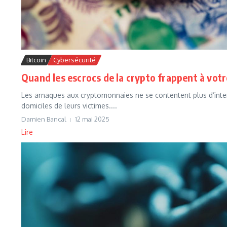
Bitcoin
Cybersécurité
Quand les escrocs de la crypto frappent à votr
Les arnaques aux cryptomonnaies ne se contentent plus d’inter
domiciles de leurs victimes....
Damien Bancal
12 mai 2025
Lire