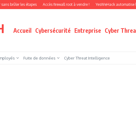
 étapes
Accès firewall root à vendre !
YesWeHack automatise le pentest par a
H
Accueil
Cybersécurité
Entreprise
Cyber Threat
mployés
Fuite de données
Cyber Threat Intelligence