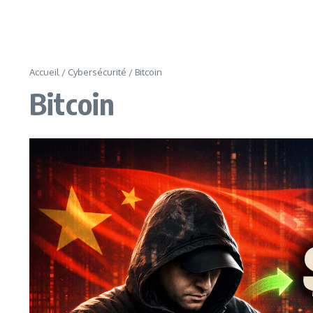
Accueil
/
Cybersécurité
/
Bitcoin
Bitcoin