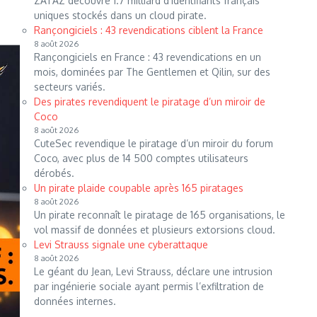
ZATAZ découvre 1.7 milliard d’identifiants français
uniques stockés dans un cloud pirate.
Rançongiciels : 43 revendications ciblent la France
8 août 2026
Rançongiciels en France : 43 revendications en un
mois, dominées par The Gentlemen et Qilin, sur des
secteurs variés.
Des pirates revendiquent le piratage d’un miroir de
Coco
8 août 2026
CuteSec revendique le piratage d’un miroir du forum
Coco, avec plus de 14 500 comptes utilisateurs
dérobés.
Un pirate plaide coupable après 165 piratages
8 août 2026
Un pirate reconnaît le piratage de 165 organisations, le
vol massif de données et plusieurs extorsions cloud.
Levi Strauss signale une cyberattaque
8 août 2026
Le géant du Jean, Levi Strauss, déclare une intrusion
par ingénierie sociale ayant permis l’exfiltration de
données internes.