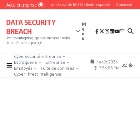
Aller au contenu
Actu entreprise
MyPhoto : une base de 16 272 clients exposée
Comment devenir 
DATA SECURITY
M
e
BREACH
n
u
Petites entreprises, grandes menaces : restez
informés, restez protégés
Cybersécurité entreprise
7 août 2026
Escroquerie
Entreprise
7:26:09 PM
Employés
Fuite de données
Cyber Threat Intelligence