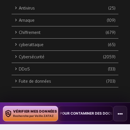
Antivirus
(25)
Arnaque
(109)
Chiffrement
(679)
cyberattaque
(65)
Cybersécurité
(2059)
DDoS
(133)
Fuite de données
(703)
Copyright © 2010 / 2026 DATA SECURITY BREACH - Groupe
VÉRIFIER MES DONNÉES
•••
PILOT POUR CONTAMINER DES DOCUMENTS
•
TAÏWAN TESTE UNE PE
ZATAZ Média
Recherche par Veille ZATAZ