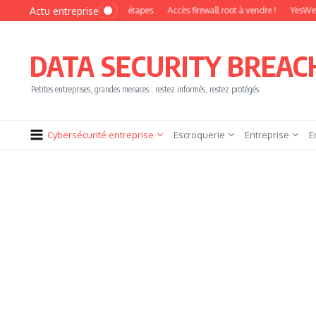
Aller au contenu
Actu entreprise
ns brûler les étapes
Accès firewall root à vendre !
YesWeHack automatise le p
DATA SECURITY BREAC
Petites entreprises, grandes menaces : restez informés, restez protégés
Cybersécurité entreprise
Escroquerie
Entreprise
E