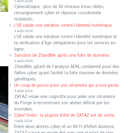
3 août 2026
Cyberattaque : plus de 30 réseaux d’eau ciblés,
renseignement cyber et réponse coordonnée
mobilisés.
L’UE valide une initiative contre l’identité numérique
3 août 2026
L’UE valide une initiative contre l’identité numérique et
la vérification d’âge obligatoires pour les services en
ligne.
Sanction de 23andMe après une fuite de données
3 août 2026
23andMe, géant de l'analyse ADN, condamné pour des
failles cyber ayant facilité la fuite massive de données
génétiques.
Un coup de pouce pour une céramiste qui a tout perdu
3 août 2026
ZATAZ relaie une cagnotte pour aider une céramiste
du Porge à reconstruire son atelier détruit par les
incendies.
Cyber’Smile : la playlist d’été de ZATAZ est de sortie
1 août 2026
Entre deux alertes cyber et un Wi-Fi d’hôtel douteux,
ZATAZ passe en mode été avec une playlist de cinq