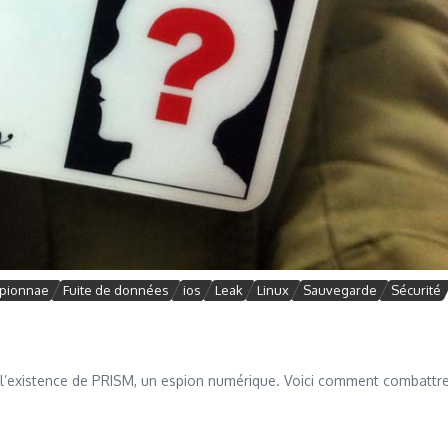
pionnae
Fuite de données
ios
Leak
Linux
Sauvegarde
Sécurité
le l’existence de PRISM, un espion numérique. Voici comment combattre