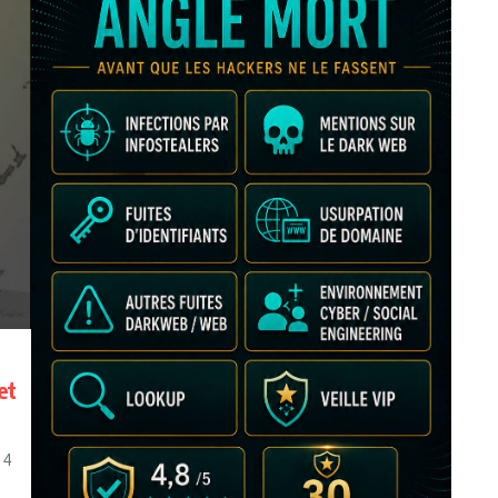
et
 4