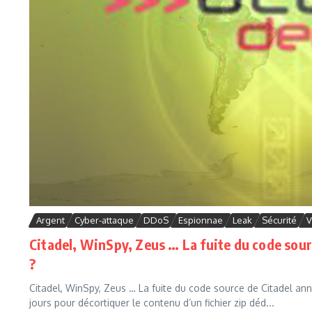
Argent
Cyber-attaque
DDoS
Espionnae
Leak
Sécurité
V
Citadel, WinSpy, Zeus … La fuite du code sour
?
Citadel, WinSpy, Zeus … La fuite du code source de Citadel ann
jours pour décortiquer le contenu d’un fichier zip déd...