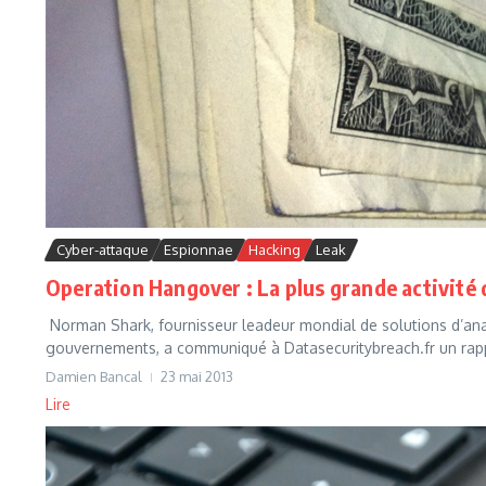
Cyber-attaque
Espionnae
Hacking
Leak
Operation Hangover : La plus grande activité
Norman Shark, fournisseur leadeur mondial de solutions d’anal
gouvernements, a communiqué à Datasecuritybreach.fr un rappor
Damien Bancal
23 mai 2013
Lire