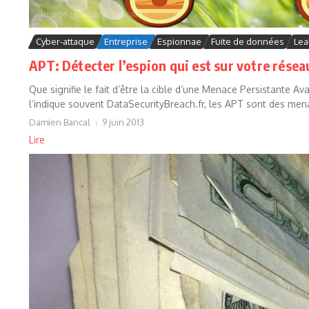
Cyber-attaque
Entreprise
Espionnae
Fuite de données
Lea
APT: Détecter l’espion qui est sur votre résea
Que signifie le fait d’être la cible d’une Menace Persistante
l’indique souvent DataSecurityBreach.fr, les APT sont des mena
Damien Bancal
9 juin 2013
Lire