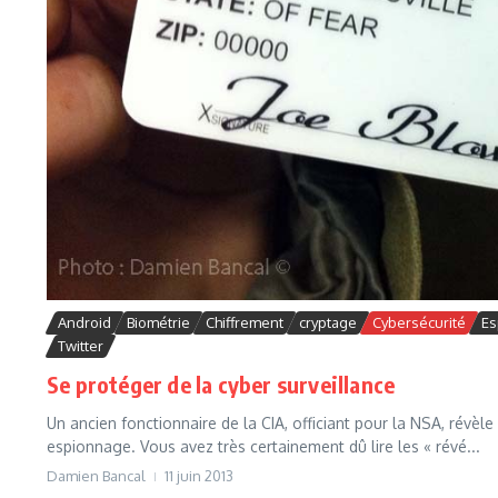
Android
Biométrie
Chiffrement
cryptage
Cybersécurité
Es
Twitter
Se protéger de la cyber surveillance
Un ancien fonctionnaire de la CIA, officiant pour la NSA, révè
espionnage. Vous avez très certainement dû lire les « révé...
Damien Bancal
11 juin 2013