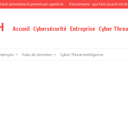
entest par agents IA
Ransomware : que faire quand vos fichiers sont chiffrés ?
H
Accueil
Cybersécurité
Entreprise
Cyber Threat
mployés
Fuite de données
Cyber Threat Intelligence