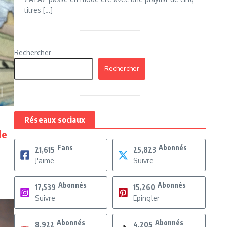
titres […]
Rechercher
Rechercher
Réseaux sociaux
de
Fans
Abonnés
21,615
25,823
J'aime
Suivre
Abonnés
Abonnés
17,539
15,260
Suivre
Epingler
Abonnés
Abonnés
8,922
4,205